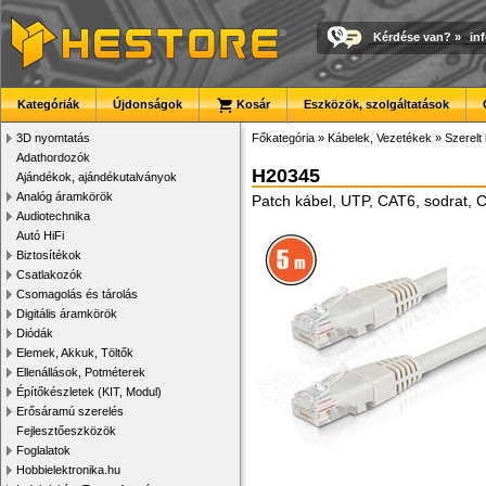
Kérdése van?
»
in
Kategóriák
Újdonságok
Kosár
Eszközök, szolgáltatások
3D nyomtatás
Főkategória
»
Kábelek, Vezetékek
»
Szerelt
Adathordozók
H20345
Ajándékok, ajándékutalványok
Analóg áramkörök
Patch kábel, UTP, CAT6, sodrat,
Audiotechnika
Autó HiFi
Biztosítékok
Csatlakozók
Csomagolás és tárolás
Digitális áramkörök
Diódák
Elemek, Akkuk, Töltők
Ellenállások, Potméterek
Építőkészletek (KIT, Modul)
Erősáramú szerelés
Fejlesztőeszközök
Foglalatok
Hobbielektronika.hu