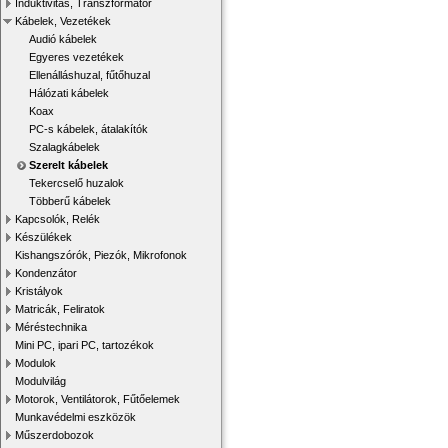
Induktivitás, Transzformátor
Kábelek, Vezetékek
Audió kábelek
Egyeres vezetékek
Ellenálláshuzal, fűtőhuzal
Hálózati kábelek
Koax
PC-s kábelek, átalakítók
Szalagkábelek
Szerelt kábelek
Tekercselő huzalok
Többerű kábelek
Kapcsolók, Relék
Készülékek
Kishangszórók, Piezók, Mikrofonok
Kondenzátor
Kristályok
Matricák, Feliratok
Méréstechnika
Mini PC, ipari PC, tartozékok
Modulok
Modulvilág
Motorok, Ventilátorok, Fűtőelemek
Munkavédelmi eszközök
Műszerdobozok