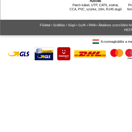
H20346
Patch kábel, UTP, CAT6, sodrat,
Pr
CCA, PVC, szürke, 10m, RJ45 dugó
fo
Főoldal
•
Szállítás
•
Súgó
•
GyIK
•
RMA
•
Általános szerződési fe
HESTO
A csomagküldés a ma