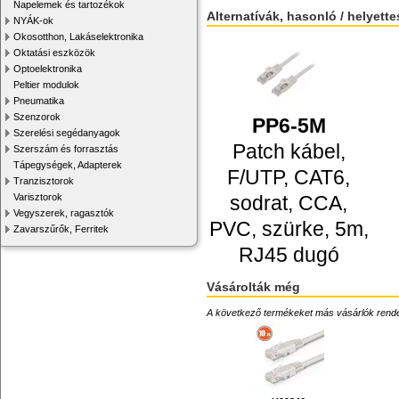
Napelemek és tartozékok
Alternatívák, hasonló / helyett
NYÁK-ok
Okosotthon, Lakáselektronika
Oktatási eszközök
Optoelektronika
Peltier modulok
Pneumatika
Szenzorok
PP6-5M
Szerelési segédanyagok
Patch kábel,
Szerszám és forrasztás
Tápegységek, Adapterek
F/UTP, CAT6,
Tranzisztorok
Varisztorok
sodrat, CCA,
Vegyszerek, ragasztók
PVC, szürke, 5m,
Zavarszűrők, Ferritek
RJ45 dugó
Vásárolták még
A következő termékeket más vásárlók rendelték