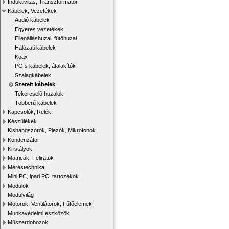
Induktivitás, Transzformátor
Kábelek, Vezetékek
Audió kábelek
Egyeres vezetékek
Ellenálláshuzal, fűtőhuzal
Hálózati kábelek
Koax
PC-s kábelek, átalakítók
Szalagkábelek
Szerelt kábelek
Tekercselő huzalok
Többerű kábelek
Kapcsolók, Relék
Készülékek
Kishangszórók, Piezók, Mikrofonok
Kondenzátor
Kristályok
Matricák, Feliratok
Méréstechnika
Mini PC, ipari PC, tartozékok
Modulok
Modulvilág
Motorok, Ventilátorok, Fűtőelemek
Munkavédelmi eszközök
Műszerdobozok