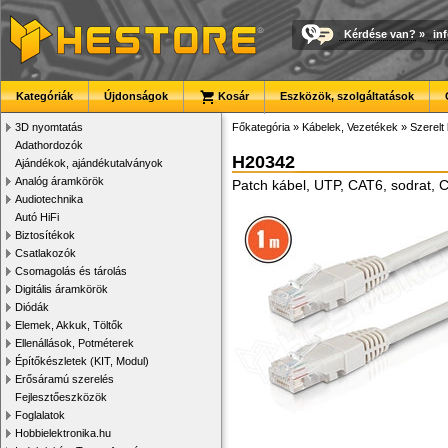
Kérdése van?
»
in
Kategóriák
Újdonságok
Kosár
Eszközök, szolgáltatások
3D nyomtatás
Főkategória
»
Kábelek, Vezetékek
»
Szerelt
Adathordozók
H20342
Ajándékok, ajándékutalványok
Analóg áramkörök
Patch kábel, UTP, CAT6, sodrat,
Audiotechnika
Autó HiFi
Biztosítékok
Csatlakozók
Csomagolás és tárolás
Digitális áramkörök
Diódák
Elemek, Akkuk, Töltők
Ellenállások, Potméterek
Építőkészletek (KIT, Modul)
Erősáramú szerelés
Fejlesztőeszközök
Foglalatok
Hobbielektronika.hu