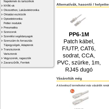
Napelemek és tartozékok
Alternatívák, hasonló / helyett
NYÁK-ok
Okosotthon, Lakáselektronika
Oktatási eszközök
Optoelektronika
Peltier modulok
Pneumatika
Szenzorok
PP6-1M
Szerelési segédanyagok
Patch kábel,
Szerszám és forrasztás
Tápegységek, Adapterek
F/UTP, CAT6,
Tranzisztorok
Varisztorok
sodrat, CCA,
Vegyszerek, ragasztók
PVC, szürke, 1m,
Zavarszűrők, Ferritek
RJ45 dugó
Vásárolták még
A következő termékeket más vásárlók rendelték