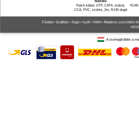
H20343
Patch kábel, UTP, CAT6, sodrat,
RJ45 
CCA, PVC, szürke, 2m, RJ45 dugó
Főoldal
•
Szállítás
•
Súgó
•
GyIK
•
RMA
•
Általános szerződési fe
HESTO
A csomagküldés a ma