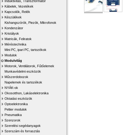
Induktivitás, Transzformátor
Kábelek, Vezetékek
Kapcsolók, Relék
Készülékek
Kishangszórók, Piezók, Mikrofonok
Kondenzátor
Kristályok
Matricák, Feliratok
Méréstechnika
Mini PC, ipari PC, tartozékok
Modulok
Modulvilág
Motorok, Ventilátorok, Fűtőelemek
Munkavédelmi eszközök
Műszerdobozok
Napelemek és tartozékok
NYÁK-ok
Okosotthon, Lakáselektronika
Oktatási eszközök
Optoelektronika
Peltier modulok
Pneumatika
Szenzorok
Szerelési segédanyagok
Szerszám és forrasztás