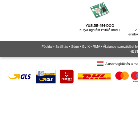
YUSIJIE-454-DOG
Kutya ugatást imitáló modul
2.
érintő
Főoldal
•
Szállítás
•
Súgó
•
GyIK
•
RMA
•
Általános szerződési fe
HESTO
A csomagküldés a ma