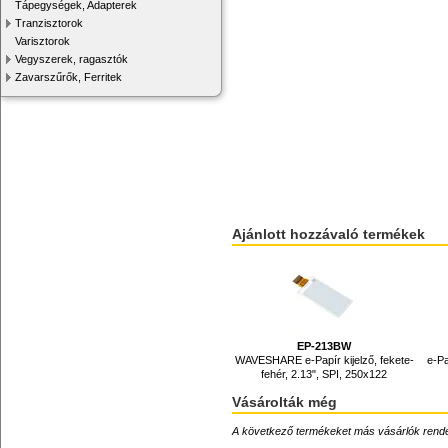
Tápegységek, Adapterek
Tranzisztorok
Varisztorok
Vegyszerek, ragasztók
Zavarszűrők, Ferritek
Ajánlott hozzávaló termékek
EP-213BW
WAVESHARE e-Papír kijelző, fekete-
e-Pa
fehér, 2.13", SPI, 250x122
Vásárolták még
A következő termékeket más vásárlók rendelték