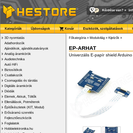
Kérdése van?
»
in
Kategóriák
Újdonságok
Kosár
Eszközök, szolgáltatások
3D nyomtatás
Főkategória
»
Modulvilág
»
Kijelzők
»
Adathordozók
EP-ARHAT
Ajándékok, ajándékutalványok
Analóg áramkörök
Univerzális E-papír shield Arduin
Audiotechnika
Autó HiFi
Biztosítékok
Csatlakozók
Csomagolás és tárolás
Digitális áramkörök
Diódák
Elemek, Akkuk, Töltők
Ellenállások, Potméterek
Építőkészletek (KIT, Modul)
Erősáramú szerelés
Fejlesztőeszközök
Foglalatok
Hobbielektronika.hu