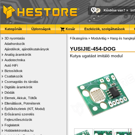
Kérdése van?
»
in
Kategóriák
Újdonságok
Kosár
Eszközök, szolgáltatások
3D nyomtatás
Főkategória
»
Modulvilág
»
Hang és hanglej
Adathordozók
YUSIJIE-454-DOG
Ajándékok, ajándékutalványok
Analóg áramkörök
Kutya ugatást imitáló modul
Audiotechnika
Autó HiFi
Biztosítékok
Csatlakozók
Csomagolás és tárolás
Digitális áramkörök
Diódák
Elemek, Akkuk, Töltők
Ellenállások, Potméterek
Építőkészletek (KIT, Modul)
Erősáramú szerelés
Fejlesztőeszközök
Foglalatok
Hobbielektronika.hu