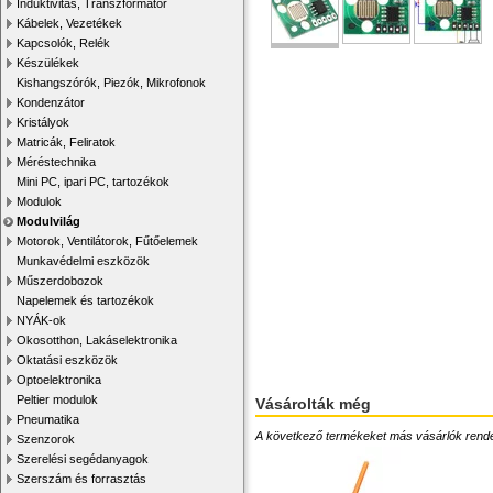
Induktivitás, Transzformátor
Kábelek, Vezetékek
Kapcsolók, Relék
Készülékek
Kishangszórók, Piezók, Mikrofonok
Kondenzátor
Kristályok
Matricák, Feliratok
Méréstechnika
Mini PC, ipari PC, tartozékok
Modulok
Modulvilág
Motorok, Ventilátorok, Fűtőelemek
Munkavédelmi eszközök
Műszerdobozok
Napelemek és tartozékok
NYÁK-ok
Okosotthon, Lakáselektronika
Oktatási eszközök
Optoelektronika
Peltier modulok
Vásárolták még
Pneumatika
A következő termékeket más vásárlók rendelték
Szenzorok
Szerelési segédanyagok
Szerszám és forrasztás