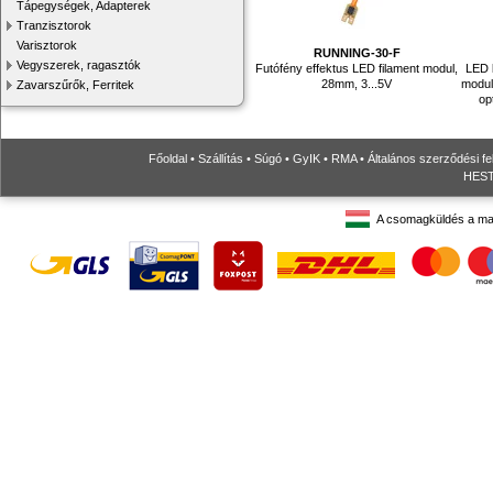
Tápegységek, Adapterek
Tranzisztorok
Varisztorok
RUNNING-30-F
Vegyszerek, ragasztók
Futófény effektus LED filament modul,
LED 
28mm, 3...5V
modul
Zavarszűrők, Ferritek
op
Főoldal
•
Szállítás
•
Súgó
•
GyIK
•
RMA
•
Általános szerződési fe
HESTO
A csomagküldés a ma