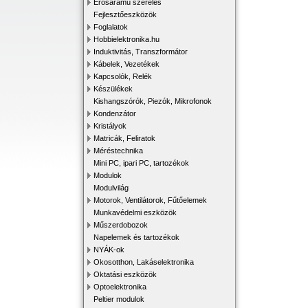
Erősáramú szerelés
Fejlesztőeszközök
Foglalatok
Hobbielektronika.hu
Induktivitás, Transzformátor
Kábelek, Vezetékek
Kapcsolók, Relék
Készülékek
Kishangszórók, Piezók, Mikrofonok
Kondenzátor
Kristályok
Matricák, Feliratok
Méréstechnika
Mini PC, ipari PC, tartozékok
Modulok
Modulvilág
Motorok, Ventilátorok, Fűtőelemek
Munkavédelmi eszközök
Műszerdobozok
Napelemek és tartozékok
NYÁK-ok
Okosotthon, Lakáselektronika
Oktatási eszközök
Optoelektronika
Peltier modulok