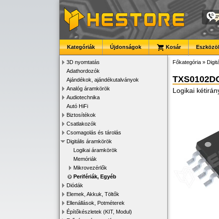
Kategóriák
Újdonságok
Kosár
Eszközök
3D nyomtatás
Főkategória
»
Digit
Adathordozók
TXS0102D
Ajándékok, ajándékutalványok
Analóg áramkörök
Logikai kétirány
Audiotechnika
Autó HiFi
Biztosítékok
Csatlakozók
Csomagolás és tárolás
Digitális áramkörök
Logikai áramkörök
Memóriák
Mikrovezérlők
Perifériák, Egyéb
Diódák
Elemek, Akkuk, Töltők
Ellenállások, Potméterek
Építőkészletek (KIT, Modul)