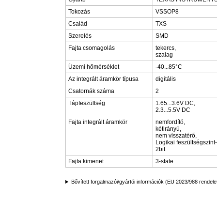
Tokozás
VSSOP8
Család
TXS
Szerelés
SMD
Fajta csomagolás
tekercs,
szalag
Üzemi hőmérséklet
-40...85°C
Az integrált áramkör típusa
digitális
Csatornák száma
2
Tápfeszültség
1.65...3.6V DC,
2.3...5.5V DC
Fajta integrált áramkör
nemfordító,
kétirányú,
nem visszatérő,
Logikai feszültségszint-
2bit
Fajta kimenet
3-state
Bővített forgalmazói/gyártói információk (EU 2023/988 rendele