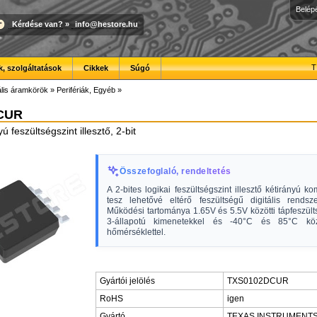
Belép
Kérdése van?
»
info@hestore.hu
T
, szolgáltatások
Cikkek
Súgó
ális áramkörök
»
Perifériák, Egyéb
»
CUR
ú feszültségszint illesztő, 2-bit
Összefoglaló, rendeltetés
A 2-bites logikai feszültségszint illesztő kétirányú k
tesz lehetővé eltérő feszültségű digitális rendsze
Működési tartománya 1.65V és 5.5V közötti tápfeszülts
3-állapotú kimenetekkel és -40°C és 85°C köz
hőmérséklettel.
Gyártói jelölés
TXS0102DCUR
RoHS
igen
Gyártó
TEXAS INSTRUMENT