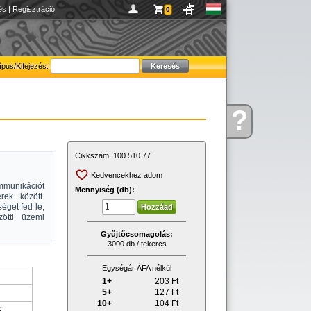
és
|
Regisztráció
0
ípus/Kifejezés:
?
Kérdése
van
Cikkszám:
100.510.77
Kedvencekhez adom
ommunikációt
Mennyiség (db):
rek között.
éget fed le,
ötti üzemi
Gyűjtőcsomagolás:
3000 db / tekercs
Egységár ÁFA nélkül
1+
203
Ft
5+
127
Ft
10+
104
Ft
S