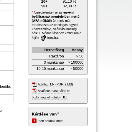
20+
91,10
Ft
50+
82,38
Ft
*
A megjelenített ár az
egyéni
beállításnak megfelelően nettó
(ÁFA nélküli) ár
, mely már
tartalmazza az esetleges egyedi
kedvezményt, szállítási költség
nélkül. Módosításához kattintson a
fejléc
ikonjára.
Elérhetőség
Menny.
Raktáron
> 50
3 munkanap
> 100000
10-15 munkanap
> 50000
Adatlap, EN (PDF, 2 MB)
fordító,
Általános használati és
biztonsági útmutató (HU)
t)
Kérdése van?
Írjon nekünk most!