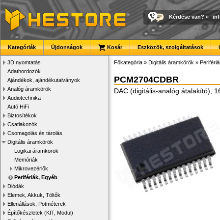
Kérdése van?
»
in
Kategóriák
Újdonságok
Kosár
Eszközök, szolgáltatások
3D nyomtatás
Főkategória
»
Digitális áramkörök
»
Periféri
Adathordozók
PCM2704CDBR
Ajándékok, ajándékutalványok
Analóg áramkörök
DAC (digitális-analóg átalakító),
Audiotechnika
Autó HiFi
Biztosítékok
Csatlakozók
Csomagolás és tárolás
Digitális áramkörök
Logikai áramkörök
Memóriák
Mikrovezérlők
Perifériák, Egyéb
Diódák
Elemek, Akkuk, Töltők
Ellenállások, Potméterek
Építőkészletek (KIT, Modul)