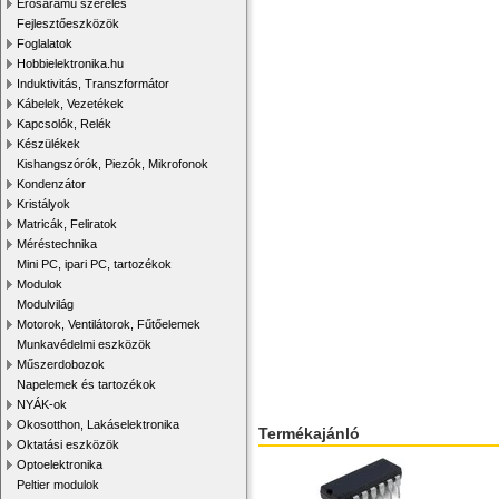
Erősáramú szerelés
Fejlesztőeszközök
Foglalatok
Hobbielektronika.hu
Induktivitás, Transzformátor
Kábelek, Vezetékek
Kapcsolók, Relék
Készülékek
Kishangszórók, Piezók, Mikrofonok
Kondenzátor
Kristályok
Matricák, Feliratok
Méréstechnika
Mini PC, ipari PC, tartozékok
Modulok
Modulvilág
Motorok, Ventilátorok, Fűtőelemek
Munkavédelmi eszközök
Műszerdobozok
Napelemek és tartozékok
NYÁK-ok
Okosotthon, Lakáselektronika
Termékajánló
Oktatási eszközök
Optoelektronika
Peltier modulok