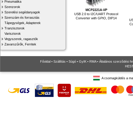
Pneumatika
Szenzorok
MCP2221A-I/P
Szerelési segédanyagok
USB 2.0 to I2C/UART Protocol
Szerszám és forrasztás
Converter with GPIO, DIP14
US
Tápegységek, Adapterek
Co
Tranzisztorok
Varisztorok
Vegyszerek, ragasztók
Zavarszűrők, Ferritek
Főoldal
•
Szállítás
•
Súgó
•
GyIK
•
RMA
•
Általános szerződési fe
HESTO
A csomagküldés a ma