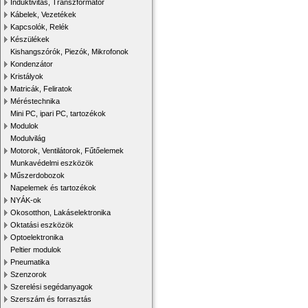
Induktivitás, Transzformátor
Kábelek, Vezetékek
Kapcsolók, Relék
Készülékek
Kishangszórók, Piezók, Mikrofonok
Kondenzátor
Kristályok
Matricák, Feliratok
Méréstechnika
Mini PC, ipari PC, tartozékok
Modulok
Modulvilág
Motorok, Ventilátorok, Fűtőelemek
Munkavédelmi eszközök
Műszerdobozok
Napelemek és tartozékok
NYÁK-ok
Okosotthon, Lakáselektronika
Oktatási eszközök
Optoelektronika
Peltier modulok
Pneumatika
Szenzorok
Szerelési segédanyagok
Szerszám és forrasztás