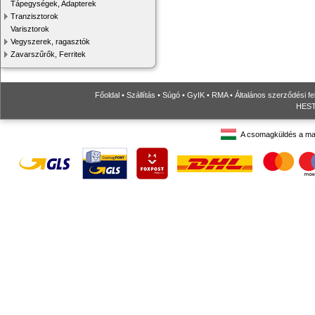
Tápegységek, Adapterek
Tranzisztorok
Varisztorok
Vegyszerek, ragasztók
Zavarszűrők, Ferritek
Főoldal
•
Szállítás
•
Súgó
•
GyIK
•
RMA
•
Általános szerződési fe
HESTO
A csomagküldés a ma