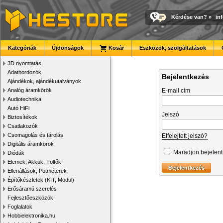
Kérdése van?
»
in
Kategóriák
Újdonságok
Kosár
Eszközök, szolgáltatások
3D nyomtatás
Adathordozók
Bejelentkezés
Ajándékok, ajándékutalványok
Analóg áramkörök
E-mail cím
Audiotechnika
Autó HiFi
Jelszó
Biztosítékok
Csatlakozók
Csomagolás és tárolás
Elfelejtett jelszó?
Digitális áramkörök
Maradjon bejelen
Diódák
Elemek, Akkuk, Töltők
Ellenállások, Potméterek
Építőkészletek (KIT, Modul)
Erősáramú szerelés
Fejlesztőeszközök
Foglalatok
Hobbielektronika.hu