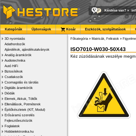
Kérdése van?
»
in
Kategóriák
Újdonságok
Kosár
Eszközök, szolgáltatások
3D nyomtatás
Főkategória
»
Matricák, Feliratok
»
Figyelme
Adathordozók
ISO7010-W030-50X43
Ajándékok, ajándékutalványok
Analóg áramkörök
Kéz zúzódásának veszélye megmun
Audiotechnika
Autó HiFi
Biztosítékok
Csatlakozók
Csomagolás és tárolás
Digitális áramkörök
Diódák
Elemek, Akkuk, Töltők
Ellenállások, Potméterek
Építőkészletek (KIT, Modul)
Erősáramú szerelés
Fejlesztőeszközök
Foglalatok
Hobbielektronika.hu