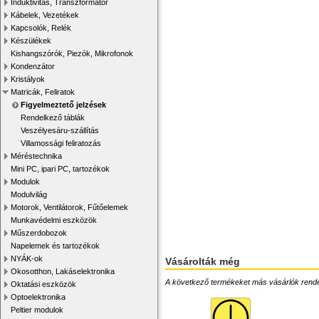
Induktivitás, Transzformátor
Kábelek, Vezetékek
Kapcsolók, Relék
Készülékek
Kishangszórók, Piezók, Mikrofonok
Kondenzátor
Kristályok
Matricák, Feliratok
Figyelmeztető jelzések
Rendelkező táblák
Veszélyesáru-szállítás
Villamossági feliratozás
Méréstechnika
Mini PC, ipari PC, tartozékok
Modulok
Modulvilág
Motorok, Ventilátorok, Fűtőelemek
Munkavédelmi eszközök
Műszerdobozok
Napelemek és tartozékok
NYÁK-ok
Vásárolták még
Okosotthon, Lakáselektronika
A következő termékeket más vásárlók rendelték
Oktatási eszközök
Optoelektronika
Peltier modulok