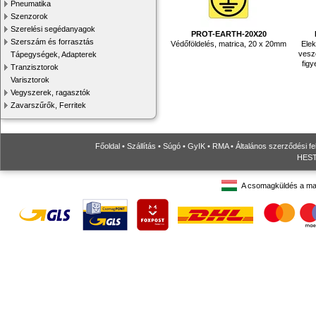
Pneumatika
Szenzorok
Szerelési segédanyagok
PROT-EARTH-20X20
Szerszám és forrasztás
Védőföldelés, matrica, 20 x 20mm
Elek
veszé
Tápegységek, Adapterek
fig
Tranzisztorok
Varisztorok
Vegyszerek, ragasztók
Zavarszűrők, Ferritek
Főoldal
•
Szállítás
•
Súgó
•
GyIK
•
RMA
•
Általános szerződési fe
HESTO
A csomagküldés a ma