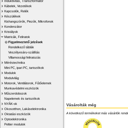
Induktivitás, Transzformátor
Kábelek, Vezetékek
Kapcsolók, Relék
Készülékek
Kishangszórók, Piezók, Mikrofonok
Kondenzátor
Kristályok
Matricák, Feliratok
Figyelmeztető jelzések
Rendelkező táblák
Veszélyesáru-szállítás
Villamossági feliratozás
Méréstechnika
Mini PC, ipari PC, tartozékok
Modulok
Modulvilág
Motorok, Ventilátorok, Fűtőelemek
Munkavédelmi eszközök
Műszerdobozok
Napelemek és tartozékok
NYÁK-ok
Vásárolták még
Okosotthon, Lakáselektronika
A következő termékeket más vásárlók rendelték
Oktatási eszközök
Optoelektronika
Peltier modulok