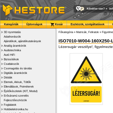
Kérdése van?
»
in
Kategóriák
Újdonságok
Kosár
Eszközök, szolgáltatások
3D nyomtatás
Főkategória
»
Matricák, Feliratok
»
Figyelme
Adathordozók
ISO7010-W004-160X250-
Ajándékok, ajándékutalványok
Analóg áramkörök
Lézersugár veszélye!, figyelmezte
Audiotechnika
Autó HiFi
Biztosítékok
Csatlakozók
Csomagolás és tárolás
Digitális áramkörök
Diódák
Elemek, Akkuk, Töltők
Ellenállások, Potméterek
Építőkészletek (KIT, Modul)
Erősáramú szerelés
Fejlesztőeszközök
Foglalatok
Hobbielektronika.hu