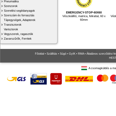
Pneumatika
Szenzorok
Szerelési segédanyagok
EMERGENCY-STOP-60X60
Szerszám és forrasztás
Vészleállító, matrica, felirattal, 60 x
Védő
60mm
Tápegységek, Adapterek
Tranzisztorok
Varisztorok
Vegyszerek, ragasztók
Zavarszűrők, Ferritek
Főoldal
•
Szállítás
•
Súgó
•
GyIK
•
RMA
•
Általános szerződési fe
HESTO
A csomagküldés a ma