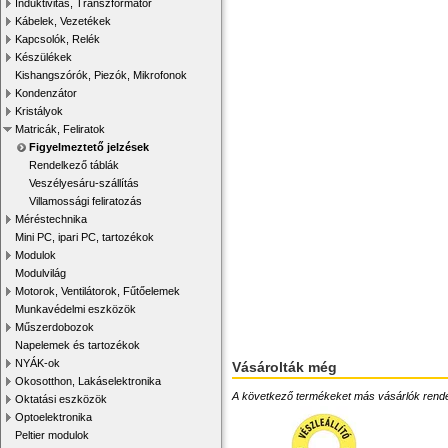
Induktivitás, Transzformátor
Kábelek, Vezetékek
Kapcsolók, Relék
Készülékek
Kishangszórók, Piezók, Mikrofonok
Kondenzátor
Kristályok
Matricák, Feliratok
Figyelmeztető jelzések
Rendelkező táblák
Veszélyesáru-szállítás
Villamossági feliratozás
Méréstechnika
Mini PC, ipari PC, tartozékok
Modulok
Modulvilág
Motorok, Ventilátorok, Fűtőelemek
Munkavédelmi eszközök
Műszerdobozok
Napelemek és tartozékok
NYÁK-ok
Vásárolták még
Okosotthon, Lakáselektronika
A következő termékeket más vásárlók rendelték
Oktatási eszközök
Optoelektronika
Peltier modulok