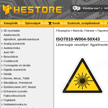
Kérdése van?
»
in
Kategóriák
Újdonságok
Kosár
Eszközök, szolgáltatások
3D nyomtatás
Főkategória
»
Matricák, Feliratok
»
Figyelme
Adathordozók
ISO7010-W004-50X43
Ajándékok, ajándékutalványok
Analóg áramkörök
Lézersugár veszélye!, figyelmezt
Audiotechnika
Autó HiFi
Biztosítékok
Csatlakozók
Csomagolás és tárolás
Digitális áramkörök
Diódák
Elemek, Akkuk, Töltők
Ellenállások, Potméterek
Építőkészletek (KIT, Modul)
Erősáramú szerelés
Fejlesztőeszközök
Foglalatok
Hobbielektronika.hu