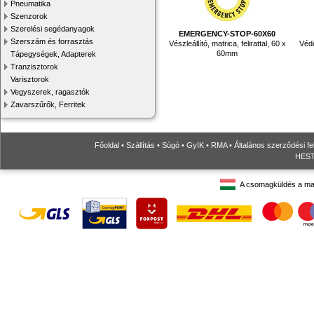
Pneumatika
Szenzorok
Szerelési segédanyagok
EMERGENCY-STOP-60X60
Szerszám és forrasztás
Vészleállító, matrica, felirattal, 60 x
Védő
60mm
Tápegységek, Adapterek
Tranzisztorok
Varisztorok
Vegyszerek, ragasztók
Zavarszűrők, Ferritek
Főoldal
•
Szállítás
•
Súgó
•
GyIK
•
RMA
•
Általános szerződési fe
HESTO
A csomagküldés a ma