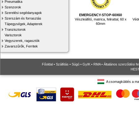
Pneumatika
Szenzorok
Szerelési segédanyagok
EMERGENCY-STOP-60X60
Szerszám és forrasztás
Vészleállító, matrica, felirattal, 60 x
Védő
60mm
Tápegységek, Adapterek
Tranzisztorok
Varisztorok
Vegyszerek, ragasztók
Zavarszűrők, Ferritek
Főoldal
•
Szállítás
•
Súgó
•
GyIK
•
RMA
•
Általános szerződési fe
HESTO
A csomagküldés a ma