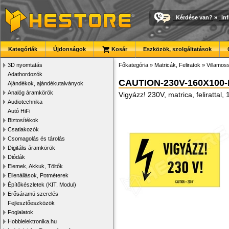
Kérdése van?
»
in
Kategóriák
Újdonságok
Kosár
Eszközök, szolgáltatások
3D nyomtatás
Főkategória
»
Matricák, Feliratok
»
Villamoss
Adathordozók
CAUTION-230V-160X100-
Ajándékok, ajándékutalványok
Analóg áramkörök
Vigyázz! 230V, matrica, felirattal
Audiotechnika
Autó HiFi
Biztosítékok
Csatlakozók
Csomagolás és tárolás
Digitális áramkörök
Diódák
Elemek, Akkuk, Töltők
Ellenállások, Potméterek
Építőkészletek (KIT, Modul)
Erősáramú szerelés
Fejlesztőeszközök
Foglalatok
Hobbielektronika.hu