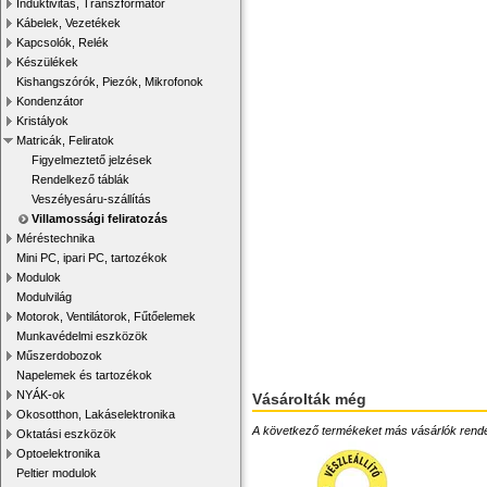
Induktivitás, Transzformátor
Kábelek, Vezetékek
Kapcsolók, Relék
Készülékek
Kishangszórók, Piezók, Mikrofonok
Kondenzátor
Kristályok
Matricák, Feliratok
Figyelmeztető jelzések
Rendelkező táblák
Veszélyesáru-szállítás
Villamossági feliratozás
Méréstechnika
Mini PC, ipari PC, tartozékok
Modulok
Modulvilág
Motorok, Ventilátorok, Fűtőelemek
Munkavédelmi eszközök
Műszerdobozok
Napelemek és tartozékok
NYÁK-ok
Vásárolták még
Okosotthon, Lakáselektronika
A következő termékeket más vásárlók rendelték
Oktatási eszközök
Optoelektronika
Peltier modulok