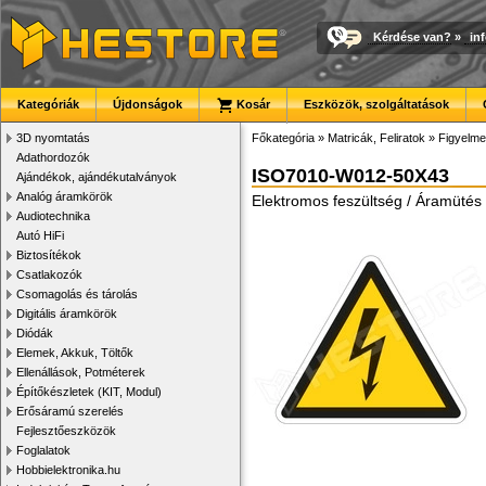
Kérdése van?
»
in
Kategóriák
Újdonságok
Kosár
Eszközök, szolgáltatások
3D nyomtatás
Főkategória
»
Matricák, Feliratok
»
Figyelme
Adathordozók
ISO7010-W012-50X43
Ajándékok, ajándékutalványok
Analóg áramkörök
Elektromos feszültség / Áramütés 
Audiotechnika
Autó HiFi
Biztosítékok
Csatlakozók
Csomagolás és tárolás
Digitális áramkörök
Diódák
Elemek, Akkuk, Töltők
Ellenállások, Potméterek
Építőkészletek (KIT, Modul)
Erősáramú szerelés
Fejlesztőeszközök
Foglalatok
Hobbielektronika.hu