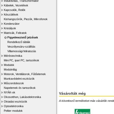
Induktivitás, Transzformátor
Kábelek, Vezetékek
Kapcsolók, Relék
Készülékek
Kishangszórók, Piezók, Mikrofonok
Kondenzátor
Kristályok
Matricák, Feliratok
Figyelmeztető jelzések
Rendelkező táblák
Veszélyesáru-szállítás
Villamossági feliratozás
Méréstechnika
Mini PC, ipari PC, tartozékok
Modulok
Modulvilág
Motorok, Ventilátorok, Fűtőelemek
Munkavédelmi eszközök
Műszerdobozok
Napelemek és tartozékok
NYÁK-ok
Vásárolták még
Okosotthon, Lakáselektronika
A következő termékeket más vásárlók rendelték
Oktatási eszközök
Optoelektronika
Peltier modulok