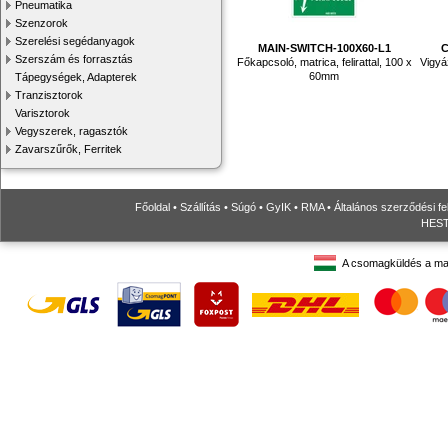
Pneumatika
Szenzorok
Szerelési segédanyagok
MAIN-SWITCH-100X60-L1
C
Szerszám és forrasztás
Főkapcsoló, matrica, felirattal, 100 x
Vigyáz
60mm
Tápegységek, Adapterek
Tranzisztorok
Varisztorok
Vegyszerek, ragasztók
Zavarszűrők, Ferritek
Főoldal
•
Szállítás
•
Súgó
•
GyIK
•
RMA
•
Általános szerződési fe
HESTO
A csomagküldés a ma