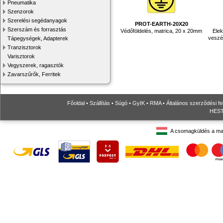
Pneumatika
Szenzorok
Szerelési segédanyagok
PROT-EARTH-20X20
Szerszám és forrasztás
Védőföldelés, matrica, 20 x 20mm
Elek
veszél
Tápegységek, Adapterek
Tranzisztorok
Varisztorok
Vegyszerek, ragasztók
Zavarszűrők, Ferritek
Főoldal
•
Szállítás
•
Súgó
•
GyIK
•
RMA
•
Általános szerződési fe
HESTO
A csomagküldés a ma