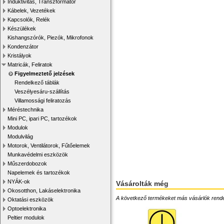
Induktivitás, Transzformátor
Kábelek, Vezetékek
Kapcsolók, Relék
Készülékek
Kishangszórók, Piezók, Mikrofonok
Kondenzátor
Kristályok
Matricák, Feliratok
Figyelmeztető jelzések
Rendelkező táblák
Veszélyesáru-szállítás
Villamossági feliratozás
Méréstechnika
Mini PC, ipari PC, tartozékok
Modulok
Modulvilág
Motorok, Ventilátorok, Fűtőelemek
Munkavédelmi eszközök
Műszerdobozok
Napelemek és tartozékok
NYÁK-ok
Vásárolták még
Okosotthon, Lakáselektronika
A következő termékeket más vásárlók rendelték
Oktatási eszközök
Optoelektronika
Peltier modulok