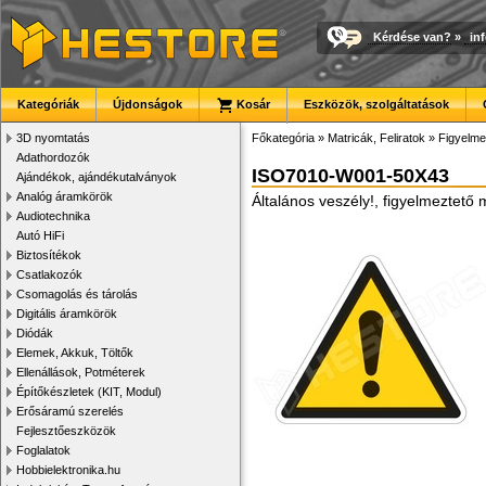
Kérdése van?
»
in
Kategóriák
Újdonságok
Kosár
Eszközök, szolgáltatások
3D nyomtatás
Főkategória
»
Matricák, Feliratok
»
Figyelme
Adathordozók
ISO7010-W001-50X43
Ajándékok, ajándékutalványok
Analóg áramkörök
Általános veszély!, figyelmeztető
Audiotechnika
Autó HiFi
Biztosítékok
Csatlakozók
Csomagolás és tárolás
Digitális áramkörök
Diódák
Elemek, Akkuk, Töltők
Ellenállások, Potméterek
Építőkészletek (KIT, Modul)
Erősáramú szerelés
Fejlesztőeszközök
Foglalatok
Hobbielektronika.hu