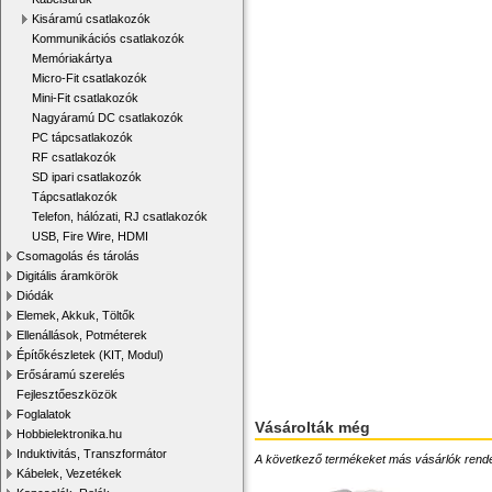
Kisáramú csatlakozók
Kommunikációs csatlakozók
Memóriakártya
Micro-Fit csatlakozók
Mini-Fit csatlakozók
Nagyáramú DC csatlakozók
PC tápcsatlakozók
RF csatlakozók
SD ipari csatlakozók
Tápcsatlakozók
Telefon, hálózati, RJ csatlakozók
USB, Fire Wire, HDMI
Csomagolás és tárolás
Digitális áramkörök
Diódák
Elemek, Akkuk, Töltők
Ellenállások, Potméterek
Építőkészletek (KIT, Modul)
Erősáramú szerelés
Fejlesztőeszközök
Foglalatok
Vásárolták még
Hobbielektronika.hu
Induktivitás, Transzformátor
A következő termékeket más vásárlók rendelték
Kábelek, Vezetékek