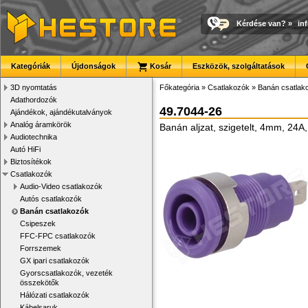
Kérdése van?
»
in
Kategóriák
Újdonságok
Kosár
Eszközök, szolgáltatások
3D nyomtatás
Főkategória
»
Csatlakozók
»
Banán csatlak
Adathordozók
49.7044-26
Ajándékok, ajándékutalványok
Analóg áramkörök
Banán aljzat, szigetelt, 4mm, 24A, 
Audiotechnika
Autó HiFi
Biztosítékok
Csatlakozók
Audio-Video csatlakozók
Autós csatlakozók
Banán csatlakozók
Csipeszek
FFC-FPC csatlakozók
Forrszemek
GX ipari csatlakozók
Gyorscsatlakozók, vezeték
összekötők
Hálózati csatlakozók
Kábelsaruk