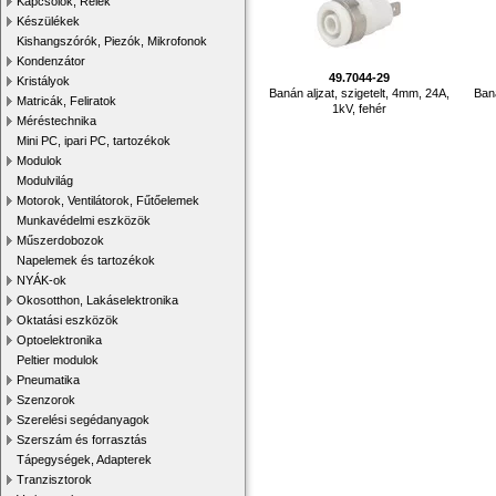
Kapcsolók, Relék
Készülékek
Kishangszórók, Piezók, Mikrofonok
Kondenzátor
49.7044-29
Kristályok
Banán aljzat, szigetelt, 4mm, 24A,
Baná
Matricák, Feliratok
1kV, fehér
Méréstechnika
Mini PC, ipari PC, tartozékok
Modulok
Modulvilág
Motorok, Ventilátorok, Fűtőelemek
Munkavédelmi eszközök
Műszerdobozok
Napelemek és tartozékok
NYÁK-ok
Okosotthon, Lakáselektronika
Oktatási eszközök
Optoelektronika
Peltier modulok
Pneumatika
Szenzorok
Szerelési segédanyagok
Szerszám és forrasztás
Tápegységek, Adapterek
Tranzisztorok