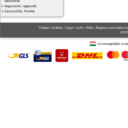
Varisztorok
Vegyszerek, ragasztók
Zavarszűrők, Ferritek
Főoldal
•
Szállítás
•
Súgó
•
GyIK
•
RMA
•
Általános szerződési fe
HESTO
A csomagküldés a ma