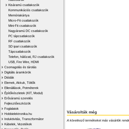
Kisáramú csatlakozók
Kommunikációs csatlakozók
Memóriakártya
Micro-Fit csatlakozók
Mini-Fit csatlakozók
Nagyáramú DC csatlakozók
PC tápcsatlakozók
RF csatlakozók
SD ipari csatlakozók
Tápcsatlakozók
Telefon, hálózati, RJ csatlakozók
USB, Fire Wire, HDMI
Csomagolás és tárolás
Digitális áramkörök
Diódák
Elemek, Akkuk, Töltők
Ellenállások, Potméterek
Építőkészletek (KIT, Modul)
Erősáramú szerelés
Fejlesztőeszközök
Foglalatok
Vásárolták még
Hobbielektronika.hu
Induktivitás, Transzformátor
A következő termékeket más vásárlók rendelték
Kábelek, Vezetékek