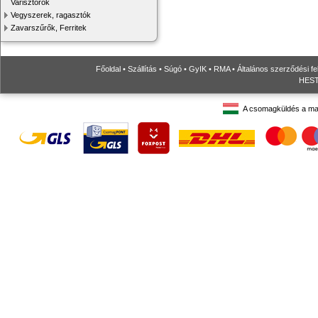
Varisztorok
Vegyszerek, ragasztók
Zavarszűrők, Ferritek
Főoldal
•
Szállítás
•
Súgó
•
GyIK
•
RMA
•
Általános szerződési fe
HESTO
A csomagküldés a ma