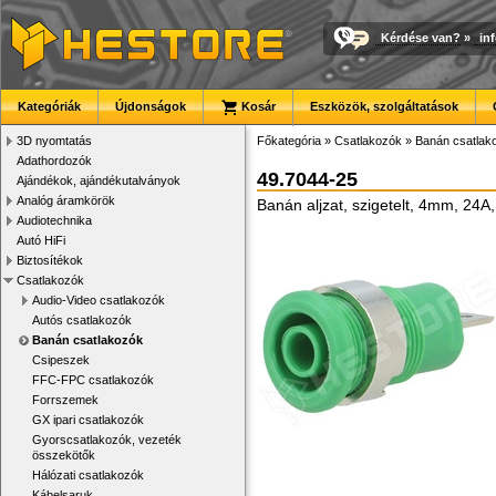
Kérdése van?
»
in
Kategóriák
Újdonságok
Kosár
Eszközök, szolgáltatások
3D nyomtatás
Főkategória
»
Csatlakozók
»
Banán csatlak
Adathordozók
49.7044-25
Ajándékok, ajándékutalványok
Analóg áramkörök
Banán aljzat, szigetelt, 4mm, 24A,
Audiotechnika
Autó HiFi
Biztosítékok
Csatlakozók
Audio-Video csatlakozók
Autós csatlakozók
Banán csatlakozók
Csipeszek
FFC-FPC csatlakozók
Forrszemek
GX ipari csatlakozók
Gyorscsatlakozók, vezeték
összekötők
Hálózati csatlakozók
Kábelsaruk