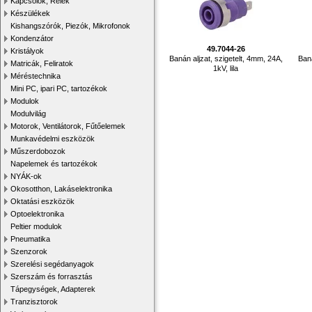
Kapcsolók, Relék
Készülékek
Kishangszórók, Piezók, Mikrofonok
Kondenzátor
49.7044-26
Kristályok
Banán aljzat, szigetelt, 4mm, 24A,
Baná
Matricák, Feliratok
1kV, lila
Méréstechnika
Mini PC, ipari PC, tartozékok
Modulok
Modulvilág
Motorok, Ventilátorok, Fűtőelemek
Munkavédelmi eszközök
Műszerdobozok
Napelemek és tartozékok
NYÁK-ok
Okosotthon, Lakáselektronika
Oktatási eszközök
Optoelektronika
Peltier modulok
Pneumatika
Szenzorok
Szerelési segédanyagok
Szerszám és forrasztás
Tápegységek, Adapterek
Tranzisztorok