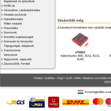
Napelemek és tartozékok
NYÁK-ok
Okosotthon, Lakáselektronika
Oktatási eszközök
Optoelektronika
Vásárolták még
Peltier modulok
A következő termékeket más vásárlók rendelték
Pneumatika
Szenzorok
Szerelési segédanyagok
Szerszám és forrasztás
Tápegységek, Adapterek
Tranzisztorok
UT681C
Varisztorok
Kábel teszter, BNC, RJ11, RJ12,
B
Vegyszerek, ragasztók
RJ45
Zavarszűrők, Ferritek
Főoldal
•
Szállítás
•
Súgó
•
GyIK
•
RMA
•
Általános szerződési fe
HESTO
A csomagküldés a ma