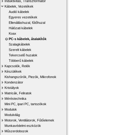
Induktivitás, Transzformátor
Kábelek, Vezetékek
Audió kábelek
Egyeres vezetékek
Ellenálláshuzal, fűtőhuzal
Hálózati kábelek
Koax
PC-s kábelek, átalakítók
Szalagkábelek
Szerelt kábelek
Tekercselő huzalok
Többerű kábelek
Kapcsolók, Relék
Készülékek
Kishangszórók, Piezók, Mikrofonok
Kondenzátor
Kristályok
Matricák, Feliratok
Méréstechnika
Mini PC, ipari PC, tartozékok
Modulok
Modulvilág
Motorok, Ventilátorok, Fűtőelemek
Munkavédelmi eszközök
Műszerdobozok