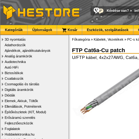
Kérdése van?
»
in
Kategóriák
Újdonságok
Kosár
Eszközök, szolgáltatások
3D nyomtatás
Főkategória
»
Kábelek, Vezetékek
»
PC-s ká
Adathordozók
FTP Cat6a-Cu patch
Ajándékok, ajándékutalványok
Analóg áramkörök
U/FTP kábel, 4x2x27AWG, Cat6a, 
Audiotechnika
Autó HiFi
Biztosítékok
Csatlakozók
Csomagolás és tárolás
Digitális áramkörök
Diódák
Elemek, Akkuk, Töltők
Ellenállások, Potméterek
Építőkészletek (KIT, Modul)
Erősáramú szerelés
Fejlesztőeszközök
Foglalatok
Hobbielektronika.hu