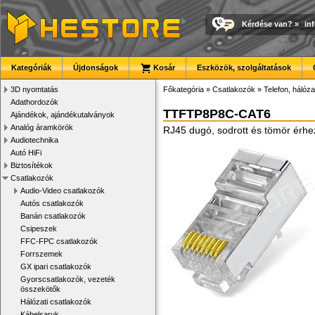
Kérdése van?
»
in
Kategóriák
Újdonságok
Kosár
Eszközök, szolgáltatások
3D nyomtatás
Főkategória
»
Csatlakozók
»
Telefon, hálóza
Adathordozók
TTFTP8P8C-CAT6
Ajándékok, ajándékutalványok
Analóg áramkörök
RJ45 dugó, sodrott és tömör érhe
Audiotechnika
Autó HiFi
Biztosítékok
Csatlakozók
Audio-Video csatlakozók
Autós csatlakozók
Banán csatlakozók
Csipeszek
FFC-FPC csatlakozók
Forrszemek
GX ipari csatlakozók
Gyorscsatlakozók, vezeték
összekötők
Hálózati csatlakozók
Kábelsaruk