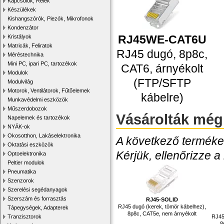
Kapcsolók, Relék
Készülékek
Kishangszórók, Piezók, Mikrofonok
Kondenzátor
RJ45WE-CAT6U
Kristályok
Matricák, Feliratok
RJ45 dugó, 8p8c,
Méréstechnika
Mini PC, ipari PC, tartozékok
CAT6, árnyékolt
Modulok
(FTP/SFTP
Modulvilág
Motorok, Ventilátorok, Fűtőelemek
kábelre)
Munkavédelmi eszközök
Műszerdobozok
Vásárolták még
Napelemek és tartozékok
NYÁK-ok
Okosotthon, Lakáselektronika
A következő termékek
Oktatási eszközök
Kérjük, ellenőrizze a
Optoelektronika
Peltier modulok
Pneumatika
Szenzorok
Szerelési segédanyagok
Szerszám és forrasztás
RJ45-SOLID
RJ45 dugó (kerek, tömör kábelhez),
Tápegységek, Adapterek
8p8c, CAT5e, nem árnyékolt
RJ45
Tranzisztorok
8