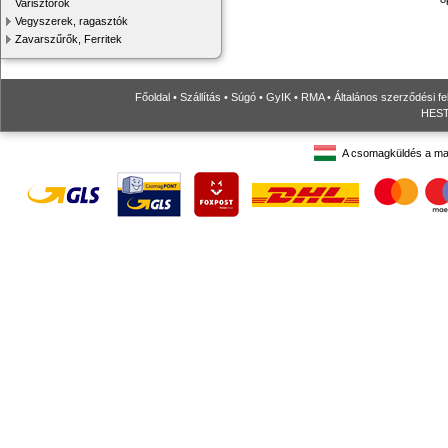
Varisztorok
Vegyszerek, ragasztók
Zavarszűrők, Ferritek
Főoldal
•
Szállítás
•
Súgó
•
GyIK
•
RMA
•
Általános szerződési fe
HESTO
A csomagküldés a ma