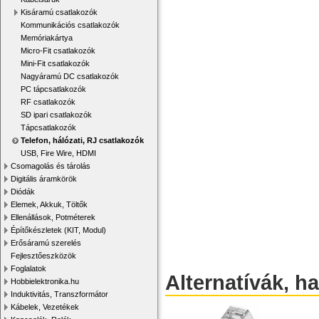
Kisáramú csatlakozók
Kommunikációs csatlakozók
Memóriakártya
Micro-Fit csatlakozók
Mini-Fit csatlakozók
Nagyáramú DC csatlakozók
PC tápcsatlakozók
RF csatlakozók
SD ipari csatlakozók
Tápcsatlakozók
Telefon, hálózati, RJ csatlakozók
USB, Fire Wire, HDMI
Csomagolás és tárolás
Digitális áramkörök
Diódák
Elemek, Akkuk, Töltők
Ellenállások, Potméterek
Építőkészletek (KIT, Modul)
Erősáramú szerelés
Fejlesztőeszközök
Foglalatok
Alternatívák, h
Hobbielektronika.hu
Induktivitás, Transzformátor
Kábelek, Vezetékek