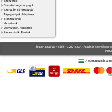
Szenzorok
Szerelési segédanyagok
Szerszám és forrasztás
Tápegységek, Adapterek
Tranzisztorok
Varisztorok
Vegyszerek, ragasztók
Zavarszűrők, Ferritek
Főoldal
•
Szállítás
•
Súgó
•
GyIK
•
RMA
•
Általános szerződési fe
HESTO
A csomagküldés a ma