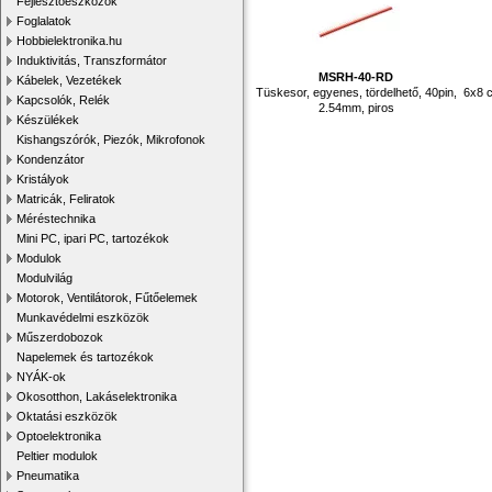
Fejlesztőeszközök
Foglalatok
Hobbielektronika.hu
Induktivitás, Transzformátor
MSRH-40-RD
Kábelek, Vezetékek
Tüskesor, egyenes, tördelhető, 40pin,
6x8 c
Kapcsolók, Relék
2.54mm, piros
Készülékek
Kishangszórók, Piezók, Mikrofonok
Kondenzátor
Kristályok
Matricák, Feliratok
Méréstechnika
Mini PC, ipari PC, tartozékok
Modulok
Modulvilág
Motorok, Ventilátorok, Fűtőelemek
Munkavédelmi eszközök
Műszerdobozok
Napelemek és tartozékok
NYÁK-ok
Okosotthon, Lakáselektronika
Oktatási eszközök
Optoelektronika
Peltier modulok
Pneumatika