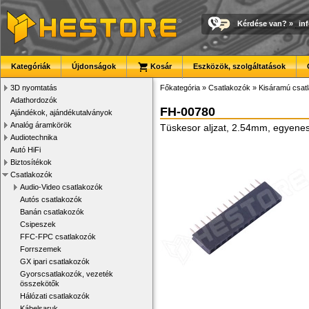
Kérdése van?
»
in
Kategóriák
Újdonságok
Kosár
Eszközök, szolgáltatások
3D nyomtatás
Főkategória
»
Csatlakozók
»
Kisáramú csat
Adathordozók
FH-00780
Ajándékok, ajándékutalványok
Analóg áramkörök
Tüskesor aljzat, 2.54mm, egyenes
Audiotechnika
Autó HiFi
Biztosítékok
Csatlakozók
Audio-Video csatlakozók
Autós csatlakozók
Banán csatlakozók
Csipeszek
FFC-FPC csatlakozók
Forrszemek
GX ipari csatlakozók
Gyorscsatlakozók, vezeték
összekötők
Hálózati csatlakozók
Kábelsaruk