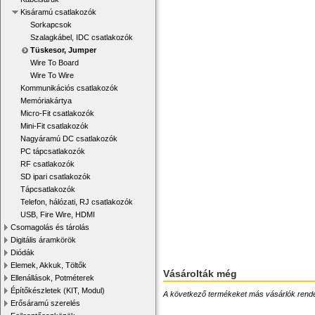
Kisáramú csatlakozók
Sorkapcsok
Szalagkábel, IDC csatlakozók
Tüskesor, Jumper
Wire To Board
Wire To Wire
Kommunikációs csatlakozók
Memóriakártya
Micro-Fit csatlakozók
Mini-Fit csatlakozók
Nagyáramú DC csatlakozók
PC tápcsatlakozók
RF csatlakozók
SD ipari csatlakozók
Tápcsatlakozók
Telefon, hálózati, RJ csatlakozók
USB, Fire Wire, HDMI
Csomagolás és tárolás
Digitális áramkörök
Diódák
Elemek, Akkuk, Töltők
Vásárolták még
Ellenállások, Potméterek
Építőkészletek (KIT, Modul)
A következő termékeket más vásárlók rendelték
Erősáramú szerelés