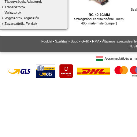
Tápegységek, Adapterek
Tranzisztorok
Szal
Varisztorok
RC-40-10/MM
Vegyszerek, ragasztók
Szalagkábel csatlakozóval, 10cm,
40p, male-male (jumper)
Zavarszűrők, Ferritek
Főoldal
•
Szállítás
•
Súgó
•
GyIK
•
RMA
•
Általános szerződési fe
HESTO
A csomagküldés a ma