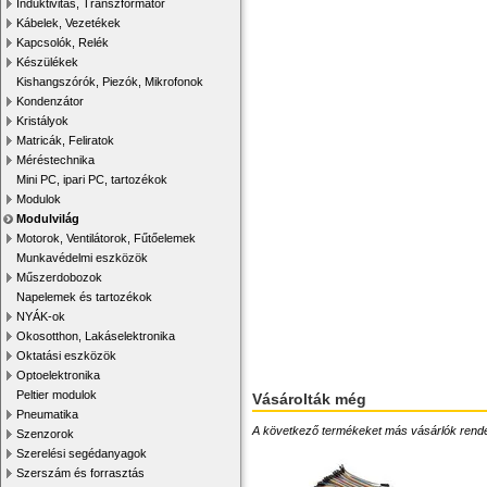
Induktivitás, Transzformátor
Kábelek, Vezetékek
Kapcsolók, Relék
Készülékek
Kishangszórók, Piezók, Mikrofonok
Kondenzátor
Kristályok
Matricák, Feliratok
Méréstechnika
Mini PC, ipari PC, tartozékok
Modulok
Modulvilág
Motorok, Ventilátorok, Fűtőelemek
Munkavédelmi eszközök
Műszerdobozok
Napelemek és tartozékok
NYÁK-ok
Okosotthon, Lakáselektronika
Oktatási eszközök
Optoelektronika
Peltier modulok
Vásárolták még
Pneumatika
A következő termékeket más vásárlók rendelték
Szenzorok
Szerelési segédanyagok
Szerszám és forrasztás