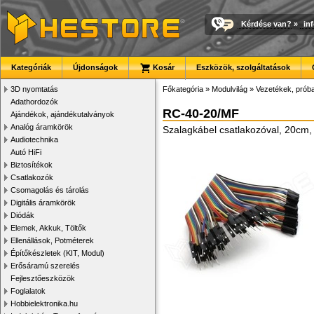
Kérdése van?
»
in
Kategóriák
Újdonságok
Kosár
Eszközök, szolgáltatások
3D nyomtatás
Főkategória
»
Modulvilág
»
Vezetékek, prób
Adathordozók
RC-40-20/MF
Ajándékok, ajándékutalványok
Analóg áramkörök
Szalagkábel csatlakozóval, 20cm,
Audiotechnika
Autó HiFi
Biztosítékok
Csatlakozók
Csomagolás és tárolás
Digitális áramkörök
Diódák
Elemek, Akkuk, Töltők
Ellenállások, Potméterek
Építőkészletek (KIT, Modul)
Erősáramú szerelés
Fejlesztőeszközök
Foglalatok
Hobbielektronika.hu