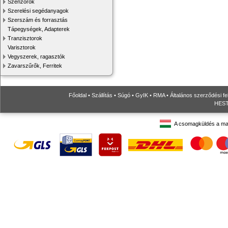
Szenzorok
Szerelési segédanyagok
Szerszám és forrasztás
Tápegységek, Adapterek
Tranzisztorok
Varisztorok
Vegyszerek, ragasztók
Zavarszűrők, Ferritek
Főoldal
•
Szállítás
•
Súgó
•
GyIK
•
RMA
•
Általános szerződési fe
HESTO
A csomagküldés a ma