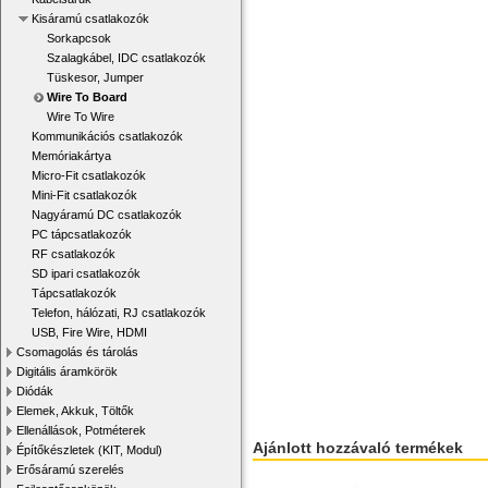
Kisáramú csatlakozók
Sorkapcsok
Szalagkábel, IDC csatlakozók
Tüskesor, Jumper
Wire To Board
Wire To Wire
Kommunikációs csatlakozók
Memóriakártya
Micro-Fit csatlakozók
Mini-Fit csatlakozók
Nagyáramú DC csatlakozók
PC tápcsatlakozók
RF csatlakozók
SD ipari csatlakozók
Tápcsatlakozók
Telefon, hálózati, RJ csatlakozók
USB, Fire Wire, HDMI
Csomagolás és tárolás
Digitális áramkörök
Diódák
Elemek, Akkuk, Töltők
Ellenállások, Potméterek
Ajánlott hozzávaló termékek
Építőkészletek (KIT, Modul)
Erősáramú szerelés