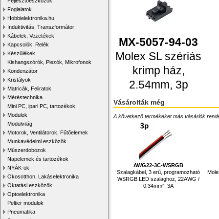
Fejlesztőeszközök
Foglalatok
Hobbielektronika.hu
Induktivitás, Transzformátor
Kábelek, Vezetékek
MX-5057-94-03
Kapcsolók, Relék
Molex SL szériás
Készülékek
Kishangszórók, Piezók, Mikrofonok
krimp ház,
Kondenzátor
Kristályok
2.54mm, 3p
Matricák, Feliratok
Méréstechnika
Vásárolták még
Mini PC, ipari PC, tartozékok
Modulok
A következő termékeket más vásárlók rendelték
Modulvilág
Motorok, Ventilátorok, Fűtőelemek
Munkavédelmi eszközök
Műszerdobozok
Napelemek és tartozékok
AWG22-3C-WSRGB
NYÁK-ok
Szalagkábel, 3 erű, programozható
Mole
Okosotthon, Lakáselektronika
WSRGB LED szalaghoz, 22AWG /
Oktatási eszközök
0.34mm², 3A
Optoelektronika
Peltier modulok
Pneumatika