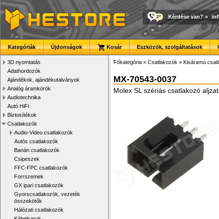
Kérdése van?
»
in
Kategóriák
Újdonságok
Kosár
Eszközök, szolgáltatások
3D nyomtatás
Főkategória
»
Csatlakozók
»
Kisáramú csat
Adathordozók
MX-70543-0037
Ajándékok, ajándékutalványok
Analóg áramkörök
Molex SL szériás csatlakozó aljza
Audiotechnika
Autó HiFi
Biztosítékok
Csatlakozók
Audio-Video csatlakozók
Autós csatlakozók
Banán csatlakozók
Csipeszek
FFC-FPC csatlakozók
Forrszemek
GX ipari csatlakozók
Gyorscsatlakozók, vezeték
összekötők
Hálózati csatlakozók
Kábelsaruk