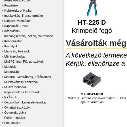
Fejlesztőeszközök
Foglalatok
Hobbielektronika.hu
Induktivitás, Transzformátor
HT-225 D
Kábelek, Vezetékek
Kapcsolók, Relék
Krimpelő fogó
Készülékek
Kishangszórók, Piezók, Mikrofonok
Vásárolták még
Kondenzátor
Kristályok
Matricák, Feliratok
A következő termékek
Méréstechnika
Kérjük, ellenőrizze a
Mini PC, ipari PC, tartozékok
Modulok
Modulvilág
Motorok, Ventilátorok, Fűtőelemek
Munkavédelmi eszközök
Műszerdobozok
Napelemek és tartozékok
MX-70543-0038
NYÁK-ok
Molex SL szériás csatlakozó aljzat,
Mole
apa, 2.54mm, 4p
Okosotthon, Lakáselektronika
Oktatási eszközök
Optoelektronika
Peltier modulok
Pneumatika