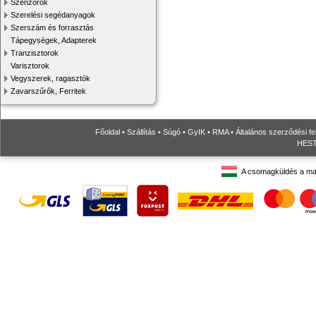
Szenzorok
Szerelési segédanyagok
Szerszám és forrasztás
Tápegységek, Adapterek
Tranzisztorok
Varisztorok
Vegyszerek, ragasztók
Zavarszűrők, Ferritek
Főoldal
•
Szállítás
•
Súgó
•
GyIK
•
RMA
•
Általános szerződési fe
HESTO
A csomagküldés a ma