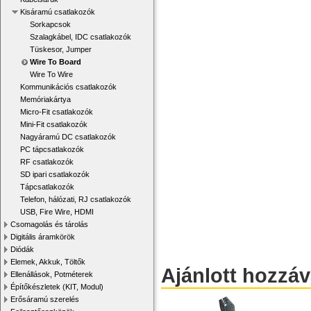
Kisáramú csatlakozók
Sorkapcsok
Szalagkábel, IDC csatlakozók
Tüskesor, Jumper
Wire To Board
Wire To Wire
Kommunikációs csatlakozók
Memóriakártya
Micro-Fit csatlakozók
Mini-Fit csatlakozók
Nagyáramú DC csatlakozók
PC tápcsatlakozók
RF csatlakozók
SD ipari csatlakozók
Tápcsatlakozók
Telefon, hálózati, RJ csatlakozók
USB, Fire Wire, HDMI
Csomagolás és tárolás
Digitális áramkörök
Diódák
Elemek, Akkuk, Töltők
Ajánlott hozzá
Ellenállások, Potméterek
Építőkészletek (KIT, Modul)
Erősáramú szerelés