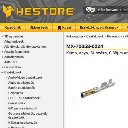
Kérdése van?
»
in
Kategóriák
Újdonságok
Kosár
Eszközök, szolgáltatások
3D nyomtatás
Főkategória
»
Csatlakozók
»
Kisáramú csat
Adathordozók
MX-70058-0224
Ajándékok, ajándékutalványok
Analóg áramkörök
Krimp, anya, SL széira, 0.38µm a
Audiotechnika
Autó HiFi
Biztosítékok
Csatlakozók
Audio-Video csatlakozók
Autós csatlakozók
Banán csatlakozók
Csipeszek
FFC-FPC csatlakozók
Forrszemek
GX ipari csatlakozók
Gyorscsatlakozók, vezeték
összekötők
Hálózati csatlakozók
Kábelsaruk