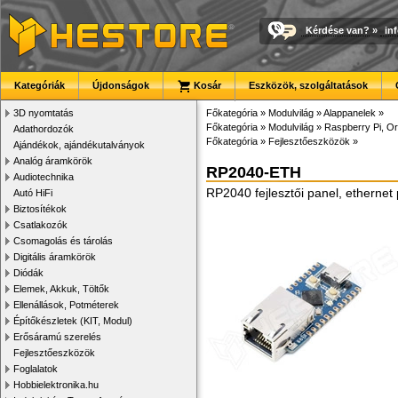
Kérdése van?
»
in
Kategóriák
Újdonságok
Kosár
Eszközök, szolgáltatások
3D nyomtatás
Főkategória
»
Modulvilág
»
Alappanelek
»
Főkategória
»
Modulvilág
»
Raspberry Pi, Or
Adathordozók
Főkategória
»
Fejlesztőeszközök
»
Ajándékok, ajándékutalványok
Analóg áramkörök
RP2040-ETH
Audiotechnika
RP2040 fejlesztői panel, etherne
Autó HiFi
Biztosítékok
Csatlakozók
Csomagolás és tárolás
Digitális áramkörök
Diódák
Elemek, Akkuk, Töltők
Ellenállások, Potméterek
Építőkészletek (KIT, Modul)
Erősáramú szerelés
Fejlesztőeszközök
Foglalatok
Hobbielektronika.hu