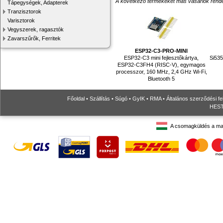
A következő termékeket más vásárlók rendelték
Tápegységek, Adapterek
Tranzisztorok
Varisztorok
Vegyszerek, ragasztók
Zavarszűrők, Ferritek
ESP32-C3-PRO-MINI
ESP32-C3 mini fejlesztőkártya,
Si535
ESP32-C3FH4 (RISC-V), egymagos
processzor, 160 MHz, 2,4 GHz Wi-Fi,
Bluetooth 5
Főoldal
•
Szállítás
•
Súgó
•
GyIK
•
RMA
•
Általános szerződési fe
HESTO
A csomagküldés a ma