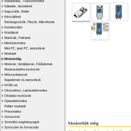
Induktivitás, Transzformátor
Kábelek, Vezetékek
Kapcsolók, Relék
Készülékek
Kishangszórók, Piezók, Mikrofonok
Kondenzátor
Kristályok
Matricák, Feliratok
Méréstechnika
Mini PC, ipari PC, tartozékok
Modulok
Modulvilág
Motorok, Ventilátorok, Fűtőelemek
Munkavédelmi eszközök
Műszerdobozok
Napelemek és tartozékok
NYÁK-ok
Okosotthon, Lakáselektronika
Oktatási eszközök
Optoelektronika
Peltier modulok
Pneumatika
Szenzorok
Szerelési segédanyagok
Vásárolták még
Szerszám és forrasztás