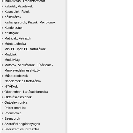
Induktivitás, Transzformátor
Kábelek, Vezetékek
Kapcsolók, Relék
Készülékek
Kishangszórók, Piezók, Mikrofonok
Kondenzátor
Kristályok
Matricák, Feliratok
Méréstechnika
Mini PC, ipari PC, tartozékok
Modulok
Modulvilág
Motorok, Ventilátorok, Fűtőelemek
Munkavédelmi eszközök
Műszerdobozok
Napelemek és tartozékok
NYÁK-ok
Okosotthon, Lakáselektronika
Oktatási eszközök
Optoelektronika
Peltier modulok
Pneumatika
Szenzorok
Szerelési segédanyagok
Szerszám és forrasztás