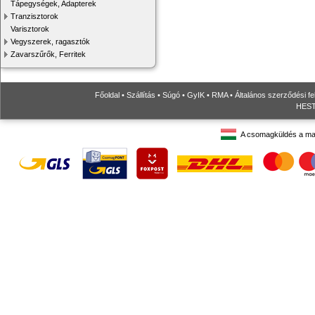
Tápegységek, Adapterek
Tranzisztorok
Varisztorok
Vegyszerek, ragasztók
Zavarszűrők, Ferritek
Főoldal
•
Szállítás
•
Súgó
•
GyIK
•
RMA
•
Általános szerződési fe
HESTO
A csomagküldés a ma