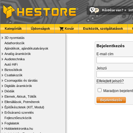
Kérdése van?
»
in
Kategóriák
Újdonságok
Kosár
Eszközök, szolgáltatások
3D nyomtatás
Adathordozók
Bejelentkezés
Ajándékok, ajándékutalványok
Analóg áramkörök
E-mail cím
Audiotechnika
Autó HiFi
Jelszó
Biztosítékok
Csatlakozók
Csomagolás és tárolás
Elfelejtett jelszó?
Digitális áramkörök
Maradjon bejelen
Diódák
Elemek, Akkuk, Töltők
Ellenállások, Potméterek
Építőkészletek (KIT, Modul)
Erősáramú szerelés
Fejlesztőeszközök
Foglalatok
Hobbielektronika.hu