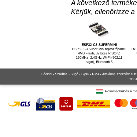
A következő termékek
Kérjük, ellenőrizze a
ESP32-C3-SUPERMINI
ESP32-C3 Super Mini fejlesztőpanel,
1A U
4MB Flash, 32 bites RISC-V,
160MHz, 2.4GHz Wi-Fi (802.11
b/g/n), Bluetooth 5
Főoldal
•
Szállítás
•
Súgó
•
GyIK
•
RMA
•
Általános szerződési fe
HESTO
A csomagküldés a ma