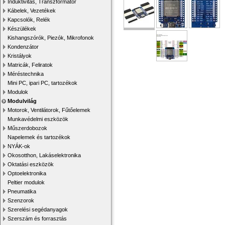
Induktivitás, Transzformátor
Kábelek, Vezetékek
Kapcsolók, Relék
Készülékek
Kishangszórók, Piezók, Mikrofonok
Kondenzátor
Kristályok
Matricák, Feliratok
Méréstechnika
Mini PC, ipari PC, tartozékok
Modulok
Modulvilág
Motorok, Ventilátorok, Fűtőelemek
Munkavédelmi eszközök
Műszerdobozok
Napelemek és tartozékok
NYÁK-ok
Okosotthon, Lakáselektronika
Oktatási eszközök
Optoelektronika
Peltier modulok
Pneumatika
Szenzorok
Szerelési segédanyagok
Szerszám és forrasztás