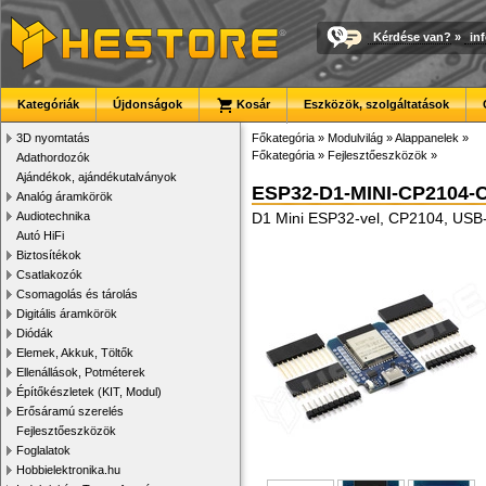
Kérdése van?
»
in
Kategóriák
Újdonságok
Kosár
Eszközök, szolgáltatások
3D nyomtatás
Főkategória
»
Modulvilág
»
Alappanelek
»
Főkategória
»
Fejlesztőeszközök
»
Adathordozók
Ajándékok, ajándékutalványok
ESP32-D1-MINI-CP2104-
Analóg áramkörök
Audiotechnika
D1 Mini ESP32-vel, CP2104, USB-C
Autó HiFi
Biztosítékok
Csatlakozók
Csomagolás és tárolás
Digitális áramkörök
Diódák
Elemek, Akkuk, Töltők
Ellenállások, Potméterek
Építőkészletek (KIT, Modul)
Erősáramú szerelés
Fejlesztőeszközök
Foglalatok
Hobbielektronika.hu