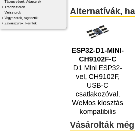
Tápegységek, Adapterek
Tranzisztorok
Alternatívák, h
Varisztorok
Vegyszerek, ragasztók
Zavarszűrők, Ferritek
ESP32-D1-MINI-
CH9102F-C
D1 Mini ESP32-
vel, CH9102F,
USB-C
csatlakozóval,
WeMos kiosztás
kompatibilis
Vásárolták még