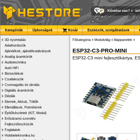
Kérdése van?
»
in
Kategóriák
Újdonságok
Kosár
Eszközök, szolgáltatások
3D nyomtatás
Főkategória
»
Modulvilág
»
Alappanelek
»
Adathordozók
ESP32-C3-PRO-MINI
Ajándékok, ajándékutalványok
Analóg áramkörök
ESP32-C3 mini fejlesztőkártya, 
Audiotechnika
Autó HiFi
Biztosítékok
Csatlakozók
Csomagolás és tárolás
Digitális áramkörök
Diódák
Elemek, Akkuk, Töltők
Ellenállások, Potméterek
Építőkészletek (KIT, Modul)
Erősáramú szerelés
Fejlesztőeszközök
Foglalatok
Hobbielektronika.hu