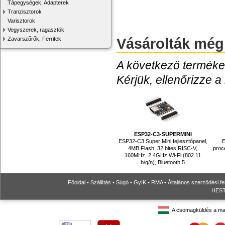
Tápegységek, Adapterek
Tranzisztorok
Varisztorok
Vegyszerek, ragasztók
Vásárolták még
Zavarszűrők, Ferritek
A következő termékek
Kérjük, ellenőrizze a
ESP32-C3-SUPERMINI
ESP32-C3 Super Mini fejlesztőpanel,
4MB Flash, 32 bites RISC-V,
proc
160MHz, 2.4GHz Wi-Fi (802.11
b/g/n), Bluetooth 5
Főoldal
•
Szállítás
•
Súgó
•
GyIK
•
RMA
•
Általános szerződési fe
HESTO
A csomagküldés a ma