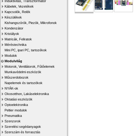
Induktivitás, Transzformátor
Kábelek, Vezetékek
Kapcsolók, Relék
Készülékek
Kishangszórók, Piezók, Mikrofonok
Kondenzátor
Kristályok
Matricák, Feliratok
Méréstechnika
Mini PC, ipari PC, tartozékok
Modulok
Modulvilág
Motorok, Ventilátorok, Fűtőelemek
Munkavédelmi eszközök
Műszerdobozok
Napelemek és tartozékok
NYÁK-ok
Okosotthon, Lakáselektronika
Oktatási eszközök
Optoelektronika
Peltier modulok
Pneumatika
Szenzorok
Szerelési segédanyagok
Szerszám és forrasztás