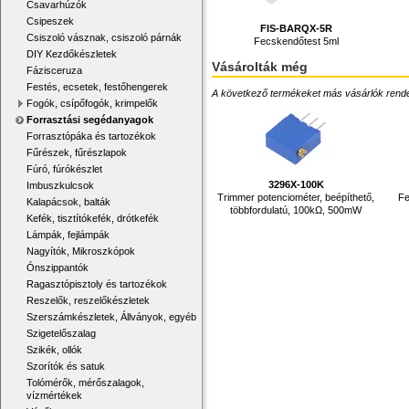
Csavarhúzók
Csipeszek
FIS-BARQX-5R
Csiszoló vásznak, csiszoló párnák
Fecskendőtest 5ml
DIY Kezdőkészletek
Vásárolták még
Fázisceruza
Festés, ecsetek, festőhengerek
A következő termékeket más vásárlók rendelték
Fogók, csípőfogók, krimpelők
Forrasztási segédanyagok
Forrasztópáka és tartozékok
Fűrészek, fűrészlapok
Fúró, fúrókészlet
3296X-100K
Imbuszkulcsok
Trimmer potenciométer, beépíthető,
Fe
Kalapácsok, balták
többfordulatú, 100kΩ, 500mW
Kefék, tisztítókefék, drótkefék
Lámpák, fejlámpák
Nagyítók, Mikroszkópok
Ónszippantók
Ragasztópisztoly és tartozékok
Reszelők, reszelőkészletek
Szerszámkészletek, Állványok, egyéb
Szigetelőszalag
Szikék, ollók
Szorítók és satuk
Tolómérők, mérőszalagok,
vízmértékek