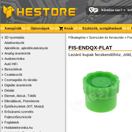
Kérdése van?
»
in
Kategóriák
Újdonságok
Kosár
Eszközök, szolgáltatások
3D nyomtatás
Főkategória
»
Szerszám és forrasztás
»
Fo
Adathordozók
FIS-ENDQX-FLAT
Ajándékok, ajándékutalványok
Analóg áramkörök
Lezáró kupak fecskendőhöz, zöld,
Audiotechnika
Autó HiFi
Biztosítékok
Csatlakozók
Csomagolás és tárolás
Digitális áramkörök
Diódák
Elemek, Akkuk, Töltők
Ellenállások, Potméterek
Építőkészletek (KIT, Modul)
Erősáramú szerelés
Fejlesztőeszközök
Foglalatok
Hobbielektronika.hu