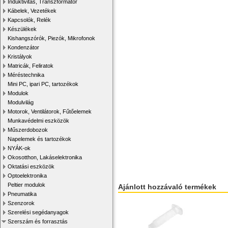
Induktivitás, Transzformátor
Kábelek, Vezetékek
Kapcsolók, Relék
Készülékek
Kishangszórók, Piezók, Mikrofonok
Kondenzátor
Kristályok
Matricák, Feliratok
Méréstechnika
Mini PC, ipari PC, tartozékok
Modulok
Modulvilág
Motorok, Ventilátorok, Fűtőelemek
Munkavédelmi eszközök
Műszerdobozok
Napelemek és tartozékok
NYÁK-ok
Okosotthon, Lakáselektronika
Oktatási eszközök
Optoelektronika
Peltier modulok
Ajánlott hozzávaló termékek
Pneumatika
Szenzorok
Szerelési segédanyagok
Szerszám és forrasztás