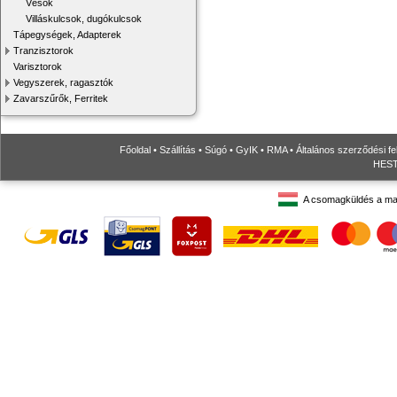
Vésők
Villáskulcsok, dugókulcsok
Tápegységek, Adapterek
Tranzisztorok
Varisztorok
Vegyszerek, ragasztók
Zavarszűrők, Ferritek
Főoldal
•
Szállítás
•
Súgó
•
GyIK
•
RMA
•
Általános szerződési fe
HESTO
A csomagküldés a ma