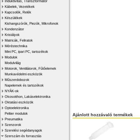
Induktivitás, Transzformátor
Kábelek, Vezetékek
Kapcsolók, Relék
Készülékek
Kishangszórók, Piezók, Mikrofonok
Kondenzátor
Kristályok
Matricák, Feliratok
Méréstechnika
Mini PC, ipari PC, tartozékok
Modulok
Modulvilág
Motorok, Ventilátorok, Fűtőelemek
Munkavédelmi eszközök
Műszerdobozok
Napelemek és tartozékok
NYÁK-ok
Okosotthon, Lakáselektronika
Oktatási eszközök
Optoelektronika
Peltier modulok
Ajánlott hozzávaló termékek
Pneumatika
Szenzorok
Szerelési segédanyagok
Szerszám és forrasztás