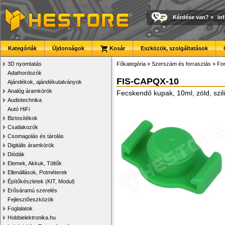
Kérdése van?
»
in
Kategóriák
Újdonságok
Kosár
Eszközök, szolgáltatások
3D nyomtatás
Főkategória
»
Szerszám és forrasztás
»
Fo
Adathordozók
FIS-CAPQX-10
Ajándékok, ajándékutalványok
Analóg áramkörök
Fecskendő kupak, 10ml, zöld, szi
Audiotechnika
Autó HiFi
Biztosítékok
Csatlakozók
Csomagolás és tárolás
Digitális áramkörök
Diódák
Elemek, Akkuk, Töltők
Ellenállások, Potméterek
Építőkészletek (KIT, Modul)
Erősáramú szerelés
Fejlesztőeszközök
Foglalatok
Hobbielektronika.hu