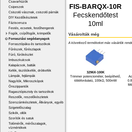
Csavarhúzók
FIS-BARQX-10R
Csipeszek
Csiszoló vásznak, csiszoló párnák
Fecskendőtest
DIY Kezdőkészletek
10ml
Fázisceruza
Festés, ecsetek, festőhengerek
Fogók, csípőfogók, krimpelők
Vásárolták még
Forrasztási segédanyagok
A következő termékeket más vásárlók rendelték
Forrasztópáka és tartozékok
Fűrészek, fűrészlapok
Fúró, fúrókészlet
Imbuszkulcsok
Kalapácsok, balták
Kefék, tisztítókefék, drótkefék
3296X-100K
Lámpák, fejlámpák
Trimmer potenciométer, beépíthető,
Ac
többfordulatú, 100kΩ, 500mW
0.
Nagyítók, Mikroszkópok
Mé
Ónszippantók
Ragasztópisztoly és tartozékok
Reszelők, reszelőkészletek
Szerszámkészletek, Állványok, egyéb
Szigetelőszalag
Szikék, ollók
Szorítók és satuk
Tolómérők, mérőszalagok,
vízmértékek