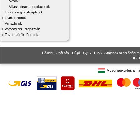
Vésők
Villáskulcsok, dugókulcsok
Tápegységek, Adapterek
Tranzisztorok
Varisztorok
Vegyszerek, ragasztók
Zavarszűrők, Ferritek
Főoldal
•
Szállítás
•
Súgó
•
GyIK
•
RMA
•
Általános szerződési fe
HESTO
A csomagküldés a ma