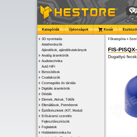
Kategóriák
Újdonságok
Kosár
Eszközök
3D nyomtatás
Főkategória
»
Szer
Adathordozók
FIS-PISQX
Ajándékok, ajándékutalványok
Analóg áramkörök
Dugattyú fecsk
Audiotechnika
Autó HiFi
Biztosítékok
Csatlakozók
Csomagolás és tárolás
Digitális áramkörök
Diódák
Elemek, Akkuk, Töltők
Ellenállások, Potméterek
Építőkészletek (KIT, Modul)
Erősáramú szerelés
Fejlesztőeszközök
Foglalatok
Hobbielektronika.hu