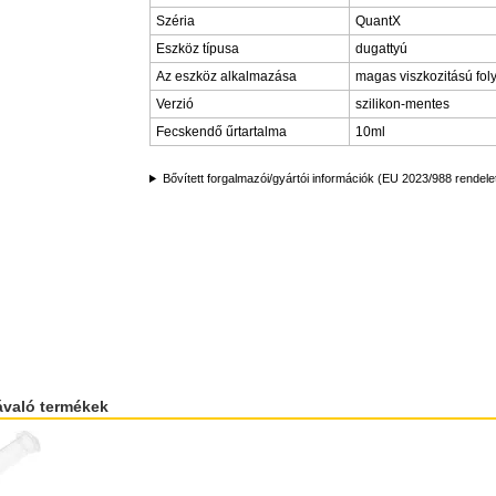
Széria
QuantX
Eszköz típusa
dugattyú
Az eszköz alkalmazása
magas viszkozitású fo
Verzió
szilikon-mentes
Fecskendő űrtartalma
10ml
Bővített forgalmazói/gyártói információk (EU 2023/988 rendele
ávaló termékek