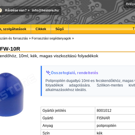
Belép
Kérdése van?
»
info@hestore.hu
T
, szolgáltatások
Cikkek
Súgó
szám és forrasztás
»
Forrasztási segédanyagok
»
-FW-10R
endőhöz, 10ml, kék, magas viszkozitású folyadékok
Összefoglaló, rendeltetés
Polipropilén dugattyú 10ml-es fecskendőkhöz, magas 
folyadékok adagolására. Szilikon-mentes kivit
alkalmazásokhoz ideális.
Gyártói jelölés
8001012
Gyártó
FISNAR
Anyag
polipropilén
Szín
kék