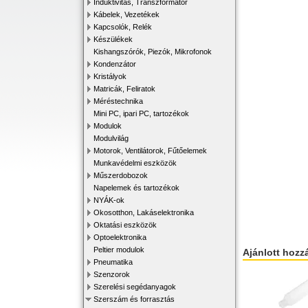
Induktivitás, Transzformátor
Kábelek, Vezetékek
Kapcsolók, Relék
Készülékek
Kishangszórók, Piezók, Mikrofonok
Kondenzátor
Kristályok
Matricák, Feliratok
Méréstechnika
Mini PC, ipari PC, tartozékok
Modulok
Modulvilág
Motorok, Ventilátorok, Fűtőelemek
Munkavédelmi eszközök
Műszerdobozok
Napelemek és tartozékok
NYÁK-ok
Okosotthon, Lakáselektronika
Oktatási eszközök
Optoelektronika
Peltier modulok
Ajánlott hozz
Pneumatika
Szenzorok
Szerelési segédanyagok
Szerszám és forrasztás