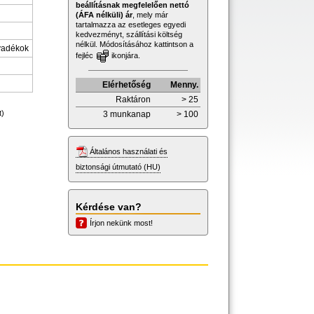
beállításnak megfelelően nettó
(ÁFA nélküli) ár
, mely már
tartalmazza az esetleges egyedi
kedvezményt, szállítási költség
nélkül. Módosításához kattintson a
lyadékok
fejléc
ikonjára.
Elérhetőség
Menny.
Raktáron
> 25
t)
3 munkanap
> 100
Általános használati és
biztonsági útmutató (HU)
Kérdése van?
Írjon nekünk most!