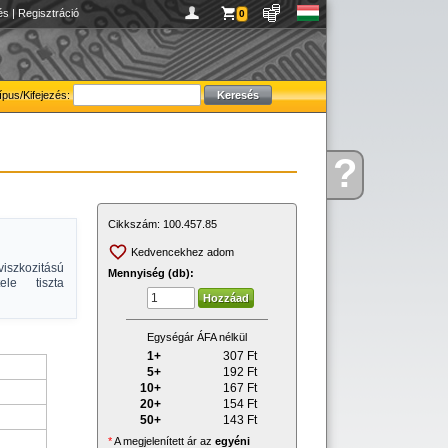
és
|
Regisztráció
0
ípus/Kifejezés:
?
Kérdése
van
Cikkszám:
100.457.85
Kedvencekhez adom
viszkozitású
Mennyiség (db):
ele tiszta
Egységár ÁFA nélkül
1+
307
Ft
5+
192
Ft
10+
167
Ft
20+
154
Ft
50+
143
Ft
*
A megjelenített ár az
egyéni