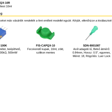
RQX-10R
test 10ml
ég
ket más vásárlók rendelték a fent említett modellel együtt. Kérjük, ellenőrizze a kiválasztott
-100K
FIS-CAPQX-10
SDN-8001087
éter, beépíthető,
Fecskendő kupak, 10ml, zöld,
Acél adagoló tű, Belső átmérő:
, 100kΩ, 500mW
szilikon mentes
0.84mm, Hossz: 0.5", egyenes,
Méret: 18, Rögzítés: Luer Lock