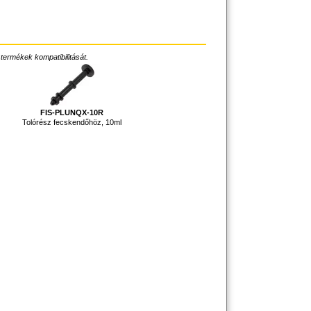
 termékek kompatibilitását.
FIS-PLUNQX-10R
Tolórész fecskendőhöz, 10ml