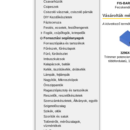
Csavarhúzók
FIS-BA
Csipeszek
Fecskendő
Csiszoló vásznak, csiszoló párnák
Vásárolták m
DIY Kezdőkészletek
Fázisceruza
A következő terméke
Festés, ecsetek, festőhengerek
Fogók, csípőfogók, krimpelők
Forrasztási segédanyagok
Forrasztópáka és tartozékok
Fűrészek, fűrészlapok
3296X
Fúró, fúrókészlet
Trimmer potenciom
Imbuszkulcsok
többfordulatú
Kalapácsok, balták
Kefék, tisztítókefék, drótkefék
Lámpák, fejlámpák
Nagyítók, Mikroszkópok
Ónszippantók
Ragasztópisztoly és tartozékok
Reszelők, reszelőkészletek
Szerszámkészletek, Állványok, egyéb
Szigetelőszalag
Szikék, ollók
Szorítók és satuk
Tolómérők, mérőszalagok,
vízmértékek