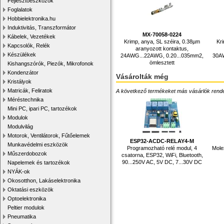
Fejlesztőeszközök
Foglalatok
Hobbielektronika.hu
Induktivitás, Transzformátor
MX-70058-0224
Kábelek, Vezetékek
Krimp, anya, SL széira, 0.38µm
Kr
Kapcsolók, Relék
aranyozott kontaktus,
Készülékek
24AWG...22AWG, 0.20...035mm2,
30AW
ömlesztett
Kishangszórók, Piezók, Mikrofonok
Kondenzátor
Vásárolták még
Kristályok
Matricák, Feliratok
A következő termékeket más vásárlók rendelték
Méréstechnika
Mini PC, ipari PC, tartozékok
Modulok
Modulvilág
Motorok, Ventilátorok, Fűtőelemek
ESP32-ACDC-RELAY4-M
Munkavédelmi eszközök
Programozható relé modul, 4
Mole
Műszerdobozok
csatorna, ESP32, WiFi, Bluetooth,
90...250V AC, 5V DC, 7...30V DC
Napelemek és tartozékok
NYÁK-ok
Okosotthon, Lakáselektronika
Oktatási eszközök
Optoelektronika
Peltier modulok
Pneumatika