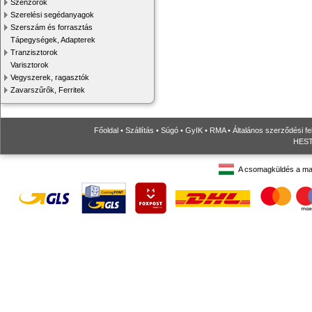
Szenzorok
Szerelési segédanyagok
Szerszám és forrasztás
Tápegységek, Adapterek
Tranzisztorok
Varisztorok
Vegyszerek, ragasztók
Zavarszűrők, Ferritek
Főoldal
•
Szállítás
•
Súgó
•
GyIK
•
RMA
•
Általános szerződési fe
HESTO
A csomagküldés a ma