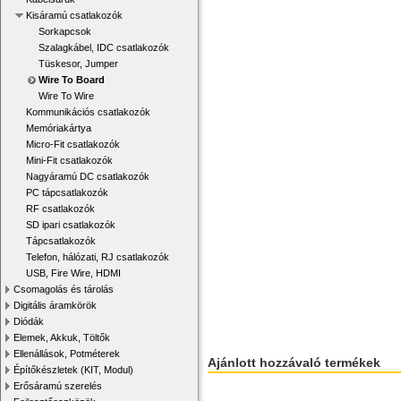
Kisáramú csatlakozók
Sorkapcsok
Szalagkábel, IDC csatlakozók
Tüskesor, Jumper
Wire To Board
Wire To Wire
Kommunikációs csatlakozók
Memóriakártya
Micro-Fit csatlakozók
Mini-Fit csatlakozók
Nagyáramú DC csatlakozók
PC tápcsatlakozók
RF csatlakozók
SD ipari csatlakozók
Tápcsatlakozók
Telefon, hálózati, RJ csatlakozók
USB, Fire Wire, HDMI
Csomagolás és tárolás
Digitális áramkörök
Diódák
Elemek, Akkuk, Töltők
Ellenállások, Potméterek
Ajánlott hozzávaló termékek
Építőkészletek (KIT, Modul)
Erősáramú szerelés