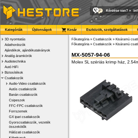
Kérdése van?
»
in
Kategóriák
Újdonságok
Kosár
Eszközök, szolgáltatások
3D nyomtatás
Főkategória
»
Csatlakozók
»
Kisáramú csat
Főkategória
»
Csatlakozók
»
Kisáramú csat
Adathordozók
Ajándékok, ajándékutalványok
MX-5057-94-06
Analóg áramkörök
Audiotechnika
Molex SL szériás krimp ház, 2.5
Autó HiFi
Biztosítékok
Csatlakozók
Audio-Video csatlakozók
Autós csatlakozók
Banán csatlakozók
Csipeszek
FFC-FPC csatlakozók
Forrszemek
GX ipari csatlakozók
Gyorscsatlakozók, vezeték
összekötők
Hálózati csatlakozók
Kábelsaruk