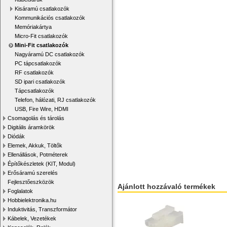
Kisáramú csatlakozók
Kommunikációs csatlakozók
Memóriakártya
Micro-Fit csatlakozók
Mini-Fit csatlakozók
Nagyáramú DC csatlakozók
PC tápcsatlakozók
RF csatlakozók
SD ipari csatlakozók
Tápcsatlakozók
Telefon, hálózati, RJ csatlakozók
USB, Fire Wire, HDMI
Csomagolás és tárolás
Digitális áramkörök
Diódák
Elemek, Akkuk, Töltők
Ellenállások, Potméterek
Építőkészletek (KIT, Modul)
Erősáramú szerelés
Fejlesztőeszközök
Ajánlott hozzávaló termékek
Foglalatok
Hobbielektronika.hu
Induktivitás, Transzformátor
Kábelek, Vezetékek