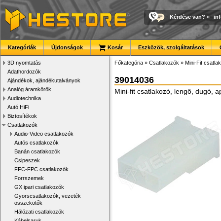
Kérdése van?
»
in
Kategóriák
Újdonságok
Kosár
Eszközök, szolgáltatások
3D nyomtatás
Főkategória
»
Csatlakozók
»
Mini-Fit csatla
Adathordozók
39014036
Ajándékok, ajándékutalványok
Analóg áramkörök
Mini-fit csatlakozó, lengő, dugó, 
Audiotechnika
Autó HiFi
Biztosítékok
Csatlakozók
Audio-Video csatlakozók
Autós csatlakozók
Banán csatlakozók
Csipeszek
FFC-FPC csatlakozók
Forrszemek
GX ipari csatlakozók
Gyorscsatlakozók, vezeték
összekötők
Hálózati csatlakozók
Kábelsaruk