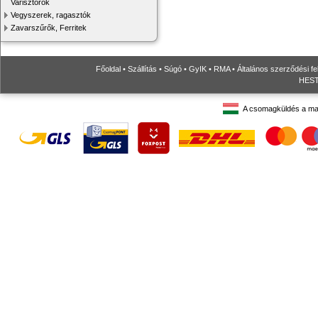
Varisztorok
Vegyszerek, ragasztók
Zavarszűrők, Ferritek
Főoldal
•
Szállítás
•
Súgó
•
GyIK
•
RMA
•
Általános szerződési fe
HESTO
A csomagküldés a ma