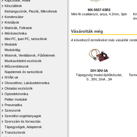
Kapcsolók, Relék
Készülékek
MX-5557-03R2
Kishangszórók, Piezók, Mikrofonok
Mini-fit csatlakozó, anya, 4.2mm, 3pin
Kr
Kondenzátor
ón
Kristályok
Matricák, Feliratok
Vásárolták még
Méréstechnika
Mini PC, ipari PC, tartozékok
A következő termékeket más vásárlók rendelték
Modulok
Modulvilág
Motorok, Ventilátorok, Fűtőelemek
Munkavédelmi eszközök
Műszerdobozok
DIY-30V-3A
Napelemek és tartozékok
Tápegység modul építőkészlet,
Termo
NYÁK-ok
0...30V, 2mA...3A
Okosotthon, Lakáselektronika
Oktatási eszközök
Optoelektronika
Peltier modulok
Pneumatika
Szenzorok
Szerelési segédanyagok
Szerszám és forrasztás
Tápegységek, Adapterek
Tranzisztorok