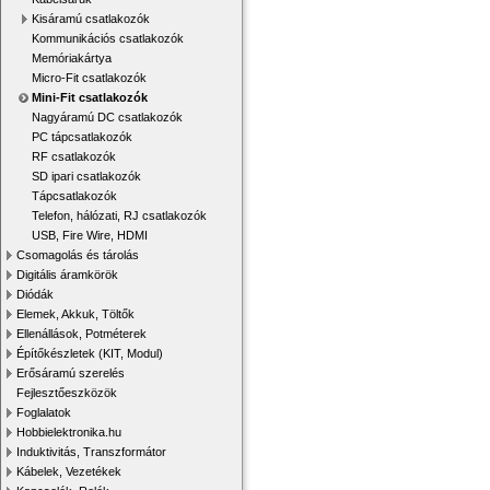
Kisáramú csatlakozók
Kommunikációs csatlakozók
Memóriakártya
Micro-Fit csatlakozók
Mini-Fit csatlakozók
Nagyáramú DC csatlakozók
PC tápcsatlakozók
RF csatlakozók
SD ipari csatlakozók
Tápcsatlakozók
Telefon, hálózati, RJ csatlakozók
USB, Fire Wire, HDMI
Csomagolás és tárolás
Digitális áramkörök
Diódák
Elemek, Akkuk, Töltők
Ellenállások, Potméterek
Építőkészletek (KIT, Modul)
Erősáramú szerelés
Fejlesztőeszközök
Foglalatok
Hobbielektronika.hu
Induktivitás, Transzformátor
Kábelek, Vezetékek