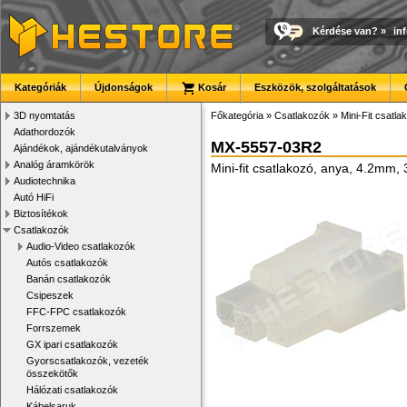
Kérdése van?
»
in
Kategóriák
Újdonságok
Kosár
Eszközök, szolgáltatások
3D nyomtatás
Főkategória
»
Csatlakozók
»
Mini-Fit csatla
Adathordozók
MX-5557-03R2
Ajándékok, ajándékutalványok
Analóg áramkörök
Mini-fit csatlakozó, anya, 4.2mm, 
Audiotechnika
Autó HiFi
Biztosítékok
Csatlakozók
Audio-Video csatlakozók
Autós csatlakozók
Banán csatlakozók
Csipeszek
FFC-FPC csatlakozók
Forrszemek
GX ipari csatlakozók
Gyorscsatlakozók, vezeték
összekötők
Hálózati csatlakozók
Kábelsaruk