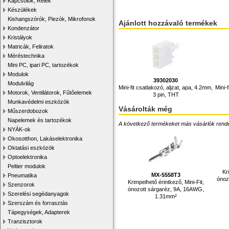
Kapcsolók, Relék
Készülékek
Kishangszórók, Piezók, Mikrofonok
Ajánlott hozzávaló termékek
Kondenzátor
Kristályok
Matricák, Feliratok
Méréstechnika
Mini PC, ipari PC, tartozékok
Modulok
39302030
Modulvilág
Mini-fit csatlakozó, aljzat, apa, 4.2mm,
Mini-
Motorok, Ventilátorok, Fűtőelemek
3 pin, THT
Munkavédelmi eszközök
Vásárolták még
Műszerdobozok
Napelemek és tartozékok
A következő termékeket más vásárlók rendelték
NYÁK-ok
Okosotthon, Lakáselektronika
Oktatási eszközök
Optoelektronika
Peltier modulok
Kr
MX-5558T3
Pneumatika
ónoz
Krimpelhető érintkező, Mini-Fit,
Szenzorok
ónozott sárgaréz, 9A, 16AWG,
Szerelési segédanyagok
1.31mm²
Szerszám és forrasztás
Tápegységek, Adapterek
Tranzisztorok