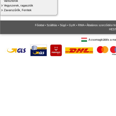
Varisztorok
Vegyszerek, ragasztók
Zavarszűrők, Ferritek
Főoldal
•
Szállítás
•
Súgó
•
GyIK
•
RMA
•
Általános szerződési fe
HESTO
A csomagküldés a ma