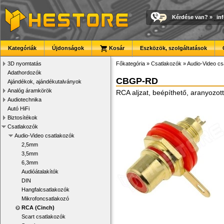
Kérdése van?
»
in
Kategóriák
Újdonságok
Kosár
Eszközök, szolgáltatások
3D nyomtatás
Főkategória
»
Csatlakozók
»
Audio-Video cs
Adathordozók
CBGP-RD
Ajándékok, ajándékutalványok
Analóg áramkörök
RCA aljzat, beépíthető, aranyozott
Audiotechnika
Autó HiFi
Biztosítékok
Csatlakozók
Audio-Video csatlakozók
2,5mm
3,5mm
6,3mm
Audióátalakítók
DIN
Hangfalcsatlakozók
Mikrofoncsatlakozó
RCA (Cinch)
Scart csatlakozók