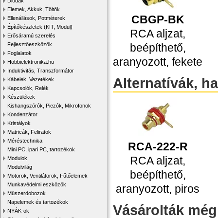
Diódák
Elemek, Akkuk, Töltők
CBGP-BK
Ellenállások, Potméterek
Építőkészletek (KIT, Modul)
RCA aljzat,
Erősáramú szerelés
beépíthető,
Fejlesztőeszközök
Foglalatok
aranyozott, fekete
Hobbielektronika.hu
Induktivitás, Transzformátor
Alternatívák, h
Kábelek, Vezetékek
Kapcsolók, Relék
Készülékek
Kishangszórók, Piezók, Mikrofonok
Kondenzátor
Kristályok
Matricák, Feliratok
Méréstechnika
RCA-222-R
Mini PC, ipari PC, tartozékok
RCA aljzat,
Modulok
Modulvilág
beépíthető,
Motorok, Ventilátorok, Fűtőelemek
Munkavédelmi eszközök
aranyozott, piros
Műszerdobozok
Napelemek és tartozékok
Vásárolták még
NYÁK-ok