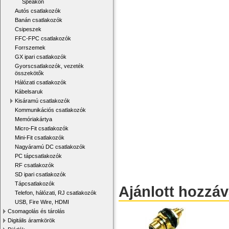
Speakon
Autós csatlakozók
Banán csatlakozók
Csipeszek
FFC-FPC csatlakozók
Forrszemek
GX ipari csatlakozók
Gyorscsatlakozók, vezeték
összekötők
Hálózati csatlakozók
Kábelsaruk
Kisáramú csatlakozók
Kommunikációs csatlakozók
Memóriakártya
Micro-Fit csatlakozók
Mini-Fit csatlakozók
Nagyáramú DC csatlakozók
PC tápcsatlakozók
RF csatlakozók
SD ipari csatlakozók
Tápcsatlakozók
Ajánlott hozzá
Telefon, hálózati, RJ csatlakozók
USB, Fire Wire, HDMI
Csomagolás és tárolás
Digitális áramkörök