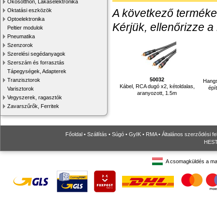
Okosotthon, Lakáselektronika
A következő termékek
Oktatási eszközök
Optoelektronika
Kérjük, ellenőrizze a
Peltier modulok
Pneumatika
Szenzorok
Szerelési segédanyagok
Szerszám és forrasztás
Tápegységek, Adapterek
50032
Tranzisztorok
Hangs
Kábel, RCA dugó x2, kétoldalas,
épí
Varisztorok
aranyozott, 1.5m
Vegyszerek, ragasztók
Zavarszűrők, Ferritek
Főoldal
•
Szállítás
•
Súgó
•
GyIK
•
RMA
•
Általános szerződési fe
HESTO
A csomagküldés a ma