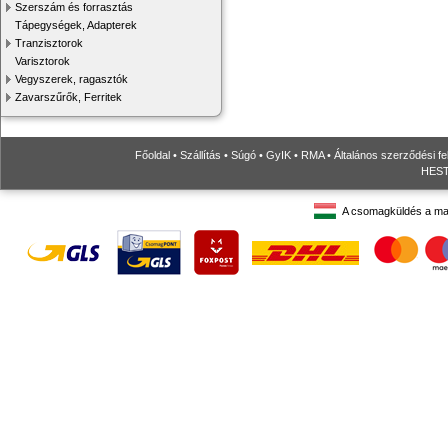
Szerszám és forrasztás
Tápegységek, Adapterek
Tranzisztorok
Varisztorok
Vegyszerek, ragasztók
Zavarszűrők, Ferritek
Főoldal
•
Szállítás
•
Súgó
•
GyIK
•
RMA
•
Általános szerződési fe
HESTO
A csomagküldés a ma