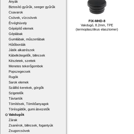
Anyák
Biztosító gyűrűk, seeger gyűrűk
Csavarok
Csövek, vízcsövek
FIX-MHD-8
Érvéghüvely
Vakdugó, 8.2mm, TPE
Gépépítő elemek
(termoplasztikus elasztomer)
Géplábak
Gumilábak, műszerlábak
Hűtőbordák
Játék alkatrészek
Kábelkötegelők, bilincsek
Készletek, szettek
Menetes tekerőgombok
Popszegecsek
Rugók
Sarok elemek
Szállító kerekek, görgők
Szigetelők
Távtartók
Tömítések, Tömítőanyagok
Törésgátlók, gumi átvezetők
Vakdugók
Zárak
Zsanérok, bilincsek, fogantyúk
Zsugorcsövek