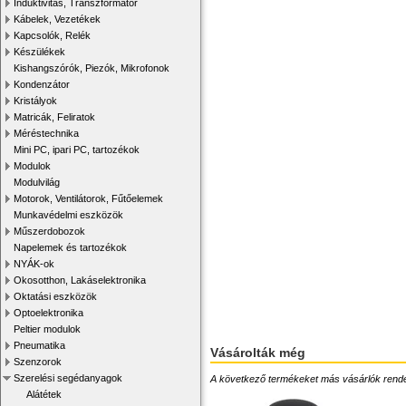
Induktivitás, Transzformátor
Kábelek, Vezetékek
Kapcsolók, Relék
Készülékek
Kishangszórók, Piezók, Mikrofonok
Kondenzátor
Kristályok
Matricák, Feliratok
Méréstechnika
Mini PC, ipari PC, tartozékok
Modulok
Modulvilág
Motorok, Ventilátorok, Fűtőelemek
Munkavédelmi eszközök
Műszerdobozok
Napelemek és tartozékok
NYÁK-ok
Okosotthon, Lakáselektronika
Oktatási eszközök
Optoelektronika
Peltier modulok
Pneumatika
Vásárolták még
Szenzorok
Szerelési segédanyagok
A következő termékeket más vásárlók rendelték
Alátétek