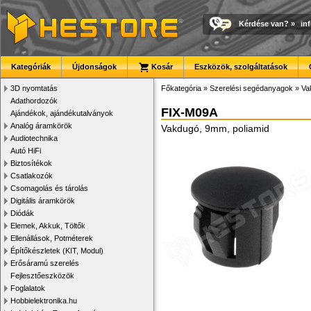
Kérdése van?
»
in
Kategóriák
Újdonságok
Kosár
Eszközök, szolgáltatások
3D nyomtatás
Főkategória
»
Szerelési segédanyagok
»
Va
Adathordozók
FIX-M09A
Ajándékok, ajándékutalványok
Analóg áramkörök
Vakdugó, 9mm, poliamid
Audiotechnika
Autó HiFi
Biztosítékok
Csatlakozók
Csomagolás és tárolás
Digitális áramkörök
Diódák
Elemek, Akkuk, Töltők
Ellenállások, Potméterek
Építőkészletek (KIT, Modul)
Erősáramú szerelés
Fejlesztőeszközök
Foglalatok
Hobbielektronika.hu