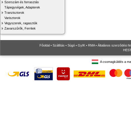
Szerszám és forrasztás
Tápegységek, Adapterek
Tranzisztorok
Varisztorok
Vegyszerek, ragasztók
Zavarszűrők, Ferritek
Főoldal
•
Szállítás
•
Súgó
•
GyIK
•
RMA
•
Általános szerződési fe
HESTO
A csomagküldés a ma