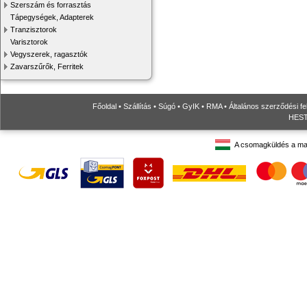
Szerszám és forrasztás
Tápegységek, Adapterek
Tranzisztorok
Varisztorok
Vegyszerek, ragasztók
Zavarszűrők, Ferritek
Főoldal
•
Szállítás
•
Súgó
•
GyIK
•
RMA
•
Általános szerződési fe
HESTO
A csomagküldés a ma