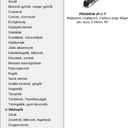
Anyák
Biztosító gyűrűk, seeger gyűrűk
Csavarok
PR5W4036-2P-C-F
Csövek, vízcsövek
Mágneses csatlakozó, 2 pólusú pogo
Mágne
pin, anya, 2.54mm, 90°
Érvéghüvely
Gépépítő elemek
Géplábak
Gumilábak, műszerlábak
Hűtőbordák
Játék alkatrészek
Kábelkötegelők, bilincsek
Készletek, szettek
Menetes tekerőgombok
Popszegecsek
Rugók
Sarok elemek
Szállító kerekek, görgők
Szigetelők
Távtartók
Tömítések, Tömítőanyagok
Törésgátlók, gumi átvezetők
Vakdugók
Zárak
Zsanérok, bilincsek, fogantyúk
Zsugorcsövek