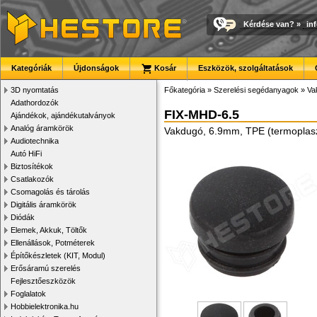
Kérdése van?
»
in
Kategóriák
Újdonságok
Kosár
Eszközök, szolgáltatások
3D nyomtatás
Főkategória
»
Szerelési segédanyagok
»
Va
Adathordozók
FIX-MHD-6.5
Ajándékok, ajándékutalványok
Analóg áramkörök
Vakdugó, 6.9mm, TPE (termoplasz
Audiotechnika
Autó HiFi
Biztosítékok
Csatlakozók
Csomagolás és tárolás
Digitális áramkörök
Diódák
Elemek, Akkuk, Töltők
Ellenállások, Potméterek
Építőkészletek (KIT, Modul)
Erősáramú szerelés
Fejlesztőeszközök
Foglalatok
Hobbielektronika.hu