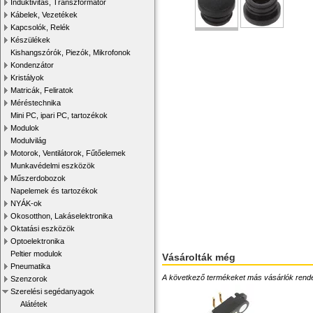
Induktivitás, Transzformátor
Kábelek, Vezetékek
Kapcsolók, Relék
Készülékek
Kishangszórók, Piezók, Mikrofonok
Kondenzátor
Kristályok
Matricák, Feliratok
Méréstechnika
Mini PC, ipari PC, tartozékok
Modulok
Modulvilág
Motorok, Ventilátorok, Fűtőelemek
Munkavédelmi eszközök
Műszerdobozok
Napelemek és tartozékok
NYÁK-ok
Okosotthon, Lakáselektronika
Oktatási eszközök
Optoelektronika
Peltier modulok
Vásárolták még
Pneumatika
A következő termékeket más vásárlók rendelték
Szenzorok
Szerelési segédanyagok
Alátétek