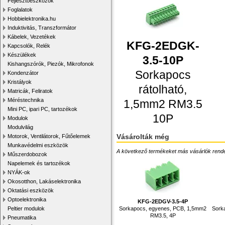
Fejlesztőeszközök
Foglalatok
Hobbielektronika.hu
Induktivitás, Transzformátor
Kábelek, Vezetékek
KFG-2EDGK-
Kapcsolók, Relék
Készülékek
3.5-10P
Kishangszórók, Piezók, Mikrofonok
Sorkapocs
Kondenzátor
Kristályok
rátolható,
Matricák, Feliratok
Méréstechnika
1,5mm2 RM3.5
Mini PC, ipari PC, tartozékok
10P
Modulok
Modulvilág
Vásárolták még
Motorok, Ventilátorok, Fűtőelemek
Munkavédelmi eszközök
A következő termékeket más vásárlók rendelték
Műszerdobozok
Napelemek és tartozékok
NYÁK-ok
Okosotthon, Lakáselektronika
Oktatási eszközök
Optoelektronika
KFG-2EDGV-3.5-4P
Sorkapocs, egyenes, PCB, 1,5mm2
Sork
Peltier modulok
RM3.5, 4P
Pneumatika