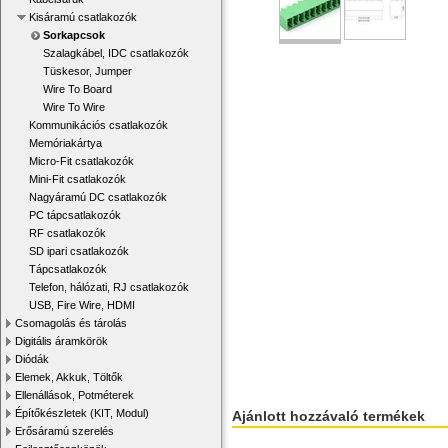
Kisáramú csatlakozók
Sorkapcsok
Szalagkábel, IDC csatlakozók
Tüskesor, Jumper
Wire To Board
Wire To Wire
Kommunikációs csatlakozók
Memóriakártya
Micro-Fit csatlakozók
Mini-Fit csatlakozók
Nagyáramú DC csatlakozók
PC tápcsatlakozók
RF csatlakozók
SD ipari csatlakozók
Tápcsatlakozók
Telefon, hálózati, RJ csatlakozók
USB, Fire Wire, HDMI
Csomagolás és tárolás
Digitális áramkörök
Diódák
Elemek, Akkuk, Töltők
Ellenállások, Potméterek
Építőkészletek (KIT, Modul)
Ajánlott hozzávaló termékek
Erősáramú szerelés