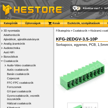
Kérdése van?
»
in
Kategóriák
Újdonságok
Kosár
Eszközök, szolgáltatások
3D nyomtatás
Főkategória
»
Csatlakozók
»
Kisáramú csat
Adathordozók
KFG-2EDGV-3.5-10P
Ajándékok, ajándékutalványok
Analóg áramkörök
Sorkapocs, egyenes, PCB, 1,5m
Audiotechnika
Autó HiFi
Biztosítékok
Csatlakozók
Audio-Video csatlakozók
Autós csatlakozók
Banán csatlakozók
Csipeszek
FFC-FPC csatlakozók
Forrszemek
GX ipari csatlakozók
Gyorscsatlakozók, vezeték
összekötők
Hálózati csatlakozók
Kábelsaruk