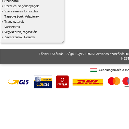
Szenzorok
Szerelési segédanyagok
Szerszám és forrasztás
Tápegységek, Adapterek
Tranzisztorok
Varisztorok
Vegyszerek, ragasztók
Zavarszűrők, Ferritek
Főoldal
•
Szállítás
•
Súgó
•
GyIK
•
RMA
•
Általános szerződési fe
HESTO
A csomagküldés a ma