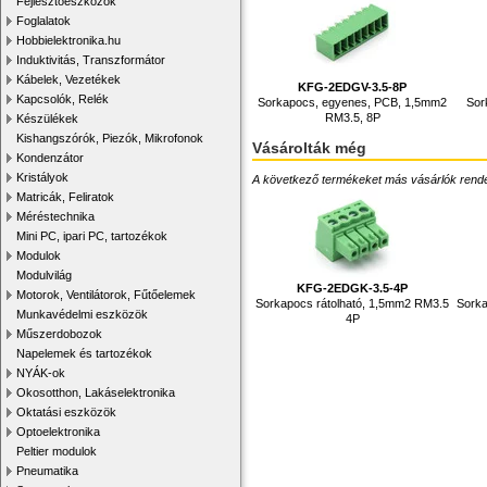
Fejlesztőeszközök
Foglalatok
Hobbielektronika.hu
Induktivitás, Transzformátor
Kábelek, Vezetékek
KFG-2EDGV-3.5-8P
Kapcsolók, Relék
Sorkapocs, egyenes, PCB, 1,5mm2
Sor
RM3.5, 8P
Készülékek
Kishangszórók, Piezók, Mikrofonok
Vásárolták még
Kondenzátor
Kristályok
A következő termékeket más vásárlók rendelték
Matricák, Feliratok
Méréstechnika
Mini PC, ipari PC, tartozékok
Modulok
Modulvilág
KFG-2EDGK-3.5-4P
Motorok, Ventilátorok, Fűtőelemek
Sorkapocs rátolható, 1,5mm2 RM3.5
Sorka
Munkavédelmi eszközök
4P
Műszerdobozok
Napelemek és tartozékok
NYÁK-ok
Okosotthon, Lakáselektronika
Oktatási eszközök
Optoelektronika
Peltier modulok
Pneumatika