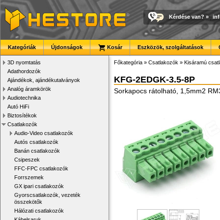
Kérdése van?
»
in
Kategóriák
Újdonságok
Kosár
Eszközök, szolgáltatások
3D nyomtatás
Főkategória
»
Csatlakozók
»
Kisáramú csat
Adathordozók
KFG-2EDGK-3.5-8P
Ajándékok, ajándékutalványok
Analóg áramkörök
Sorkapocs rátolható, 1,5mm2 RM
Audiotechnika
Autó HiFi
Biztosítékok
Csatlakozók
Audio-Video csatlakozók
Autós csatlakozók
Banán csatlakozók
Csipeszek
FFC-FPC csatlakozók
Forrszemek
GX ipari csatlakozók
Gyorscsatlakozók, vezeték
összekötők
Hálózati csatlakozók
Kábelsaruk