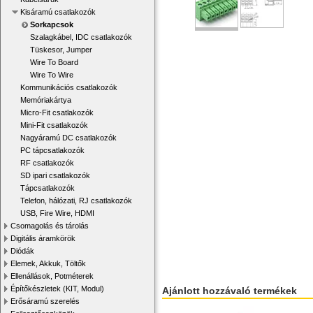
Kisáramú csatlakozók
Sorkapcsok
Szalagkábel, IDC csatlakozók
Tüskesor, Jumper
Wire To Board
Wire To Wire
Kommunikációs csatlakozók
Memóriakártya
Micro-Fit csatlakozók
Mini-Fit csatlakozók
Nagyáramú DC csatlakozók
PC tápcsatlakozók
RF csatlakozók
SD ipari csatlakozók
Tápcsatlakozók
Telefon, hálózati, RJ csatlakozók
USB, Fire Wire, HDMI
Csomagolás és tárolás
Digitális áramkörök
Diódák
Elemek, Akkuk, Töltők
Ellenállások, Potméterek
Építőkészletek (KIT, Modul)
Ajánlott hozzávaló termékek
Erősáramú szerelés