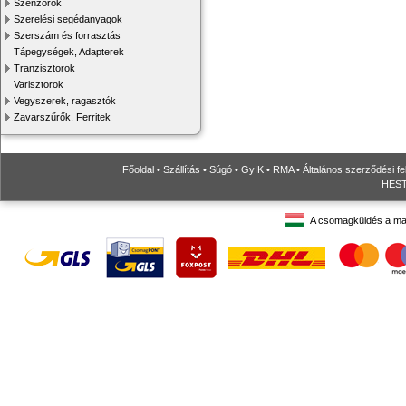
Szenzorok
Szerelési segédanyagok
Szerszám és forrasztás
Tápegységek, Adapterek
Tranzisztorok
Varisztorok
Vegyszerek, ragasztók
Zavarszűrők, Ferritek
Főoldal
•
Szállítás
•
Súgó
•
GyIK
•
RMA
•
Általános szerződési fe
HESTO
A csomagküldés a ma