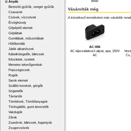
fehér
Anyák
Biztosító gyűrűk, seeger gyűrűk
Vásárolták még
Csavarok
Csövek, vízcsövek
A következő termékeket más vásárlók rendelték
Érvéghüvely
Gépépítő elemek
Géplábak
Gumilábak, műszerlábak
Hűtőbordák
AC-006
Játék alkatrészek
AC tápcsatlakozó aljzat, apa, 250V
Veze
Kábelkötegelők, bilincsek
AC
Cu,
Készletek, szettek
Menetes tekerőgombok
Popszegecsek
Rugók
Sarok elemek
Szállító kerekek, görgők
Szigetelők
Távtartók
Tömítések, Tömítőanyagok
Törésgátlók, gumi átvezetők
Vakdugók
Zárak
Zsanérok, bilincsek, fogantyúk
Zsugorcsövek