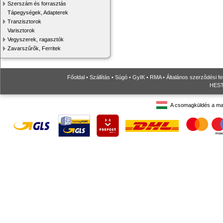
Szerszám és forrasztás
Tápegységek, Adapterek
Tranzisztorok
Varisztorok
Vegyszerek, ragasztók
Zavarszűrők, Ferritek
Főoldal
•
Szállítás
•
Súgó
•
GyIK
•
RMA
•
Általános szerződési fe
HESTO
A csomagküldés a ma