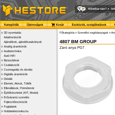
Kérdése van?
»
in
Kategóriák
Újdonságok
Kosár
Eszközök, szolgáltatások
3D nyomtatás
Főkategória
»
Szerelési segédanyagok
»
An
Adathordozók
4807 BM GROUP
Ajándékok, ajándékutalványok
Analóg áramkörök
Záró anya PG7
Audiotechnika
Autó HiFi
Biztosítékok
Csatlakozók
Csomagolás és tárolás
Digitális áramkörök
Diódák
Elemek, Akkuk, Töltők
Ellenállások, Potméterek
Építőkészletek (KIT, Modul)
Erősáramú szerelés
Fejlesztőeszközök
Foglalatok
Hobbielektronika.hu