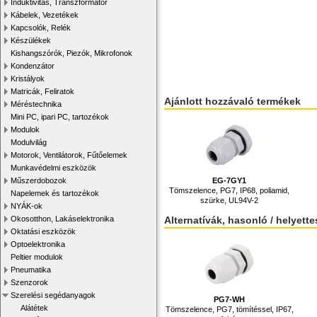
Induktivitás, Transzformátor
Kábelek, Vezetékek
Kapcsolók, Relék
Készülékek
Kishangszórók, Piezók, Mikrofonok
Kondenzátor
Kristályok
Matricák, Feliratok
Ajánlott hozzávaló termékek
Méréstechnika
Mini PC, ipari PC, tartozékok
Modulok
Modulvilág
Motorok, Ventilátorok, Fűtőelemek
Munkavédelmi eszközök
EG-7GY1
Műszerdobozok
Tömszelence, PG7, IP68, poliamid,
Napelemek és tartozékok
szürke, UL94V-2
NYÁK-ok
Alternatívák, hasonló / helyett
Okosotthon, Lakáselektronika
Oktatási eszközök
Optoelektronika
Peltier modulok
Pneumatika
Szenzorok
Szerelési segédanyagok
PG7-WH
Alátétek
Tömszelence, PG7, tömítéssel, IP67,