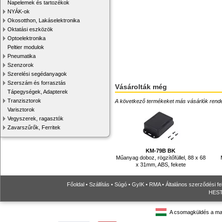
Napelemek és tartozékok
NYÁK-ok
Okosotthon, Lakáselektronika
Oktatási eszközök
Optoelektronika
Peltier modulok
Pneumatika
Szenzorok
Szerelési segédanyagok
Szerszám és forrasztás
Vásárolták még
Tápegységek, Adapterek
Tranzisztorok
A következő termékeket más vásárlók rendelték
Varisztorok
Vegyszerek, ragasztók
Zavarszűrők, Ferritek
KM-79B BK
Műanyag doboz, rögzítőfüllel, 88 x 68
x 31mm, ABS, fekete
Főoldal
•
Szállítás
•
Súgó
•
GyIK
•
RMA
•
Általános szerződési fe
HESTO
A csomagküldés a ma