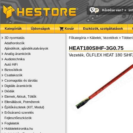
Kérdése van?
»
in
Kategóriák
Újdonságok
Kosár
Eszközök, szolgáltatások
3D nyomtatás
Főkategória
»
Kábelek, Vezetékek
»
Többer
Adathordozók
HEAT180SIHF-3G0.75
Ajándékok, ajándékutalványok
Analóg áramkörök
Vezeték, ÖLFLEX HEAT 180 SiHF, 
Audiotechnika
Autó HiFi
Biztosítékok
Csatlakozók
Csomagolás és tárolás
Digitális áramkörök
Diódák
Elemek, Akkuk, Töltők
Ellenállások, Potméterek
Építőkészletek (KIT, Modul)
Erősáramú szerelés
Fejlesztőeszközök
Foglalatok
Hobbielektronika.hu