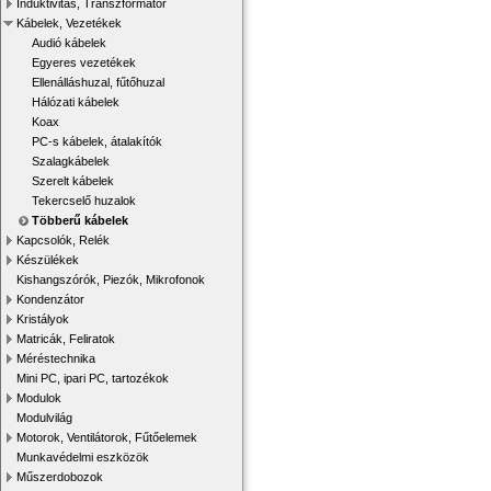
Induktivitás, Transzformátor
Kábelek, Vezetékek
Audió kábelek
Egyeres vezetékek
Ellenálláshuzal, fűtőhuzal
Hálózati kábelek
Koax
PC-s kábelek, átalakítók
Szalagkábelek
Szerelt kábelek
Tekercselő huzalok
Többerű kábelek
Kapcsolók, Relék
Készülékek
Kishangszórók, Piezók, Mikrofonok
Kondenzátor
Kristályok
Matricák, Feliratok
Méréstechnika
Mini PC, ipari PC, tartozékok
Modulok
Modulvilág
Motorok, Ventilátorok, Fűtőelemek
Munkavédelmi eszközök
Műszerdobozok