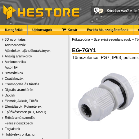
Kérdése van?
»
in
Kategóriák
Újdonságok
Kosár
Eszközök, szolgáltatások
3D nyomtatás
Főkategória
»
Szerelési segédanyagok
»
Tö
Adathordozók
EG-7GY1
Ajándékok, ajándékutalványok
Analóg áramkörök
Tömszelence, PG7, IP68, poliami
Audiotechnika
Autó HiFi
Biztosítékok
Csatlakozók
Csomagolás és tárolás
Digitális áramkörök
Diódák
Elemek, Akkuk, Töltők
Ellenállások, Potméterek
Építőkészletek (KIT, Modul)
Erősáramú szerelés
Fejlesztőeszközök
Foglalatok
Hobbielektronika.hu