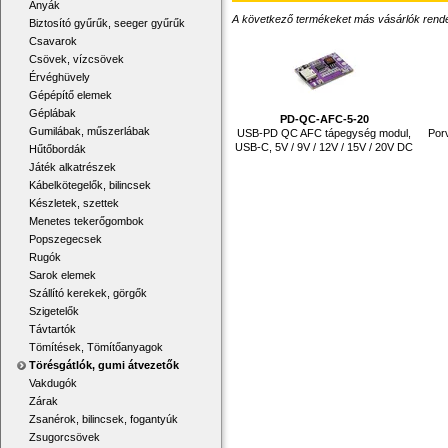
Anyák
A következő termékeket más vásárlók rendelték
Biztosító gyűrűk, seeger gyűrűk
Csavarok
Csövek, vízcsövek
Érvéghüvely
Gépépítő elemek
Géplábak
PD-QC-AFC-5-20
Gumilábak, műszerlábak
USB-PD QC AFC tápegység modul,
Por
USB-C, 5V / 9V / 12V / 15V / 20V DC
Hűtőbordák
Játék alkatrészek
Kábelkötegelők, bilincsek
Készletek, szettek
Menetes tekerőgombok
Popszegecsek
Rugók
Sarok elemek
Szállító kerekek, görgők
Szigetelők
Távtartók
Tömítések, Tömítőanyagok
Törésgátlók, gumi átvezetők
Vakdugók
Zárak
Zsanérok, bilincsek, fogantyúk
Zsugorcsövek