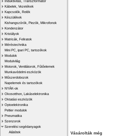
Induktivitás, Transzformátor
Kábelek, Vezetékek
Kapcsolók, Relék
Készülékek
Kishangszórók, Piezók, Mikrofonok
Kondenzátor
Kristályok
Matricák, Feliratok
Méréstechnika
Mini PC, ipari PC, tartozékok
Modulok
Modulvilág
Motorok, Ventilátorok, Fűtőelemek
Munkavédelmi eszközök
Műszerdobozok
Napelemek és tartozékok
NYÁK-ok
Okosotthon, Lakáselektronika
Oktatási eszközök
Optoelektronika
Peltier modulok
Pneumatika
Szenzorok
Szerelési segédanyagok
Alátétek
Vásárolták még