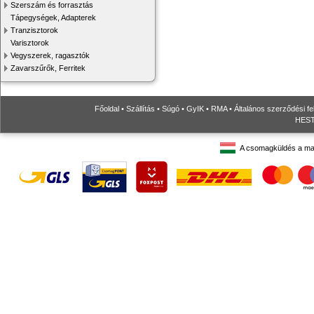
Szerszám és forrasztás
Tápegységek, Adapterek
Tranzisztorok
Varisztorok
Vegyszerek, ragasztók
Zavarszűrők, Ferritek
Főoldal
•
Szállítás
•
Súgó
•
GyIK
•
RMA
•
Általános szerződési fe
HESTO
A csomagküldés a ma