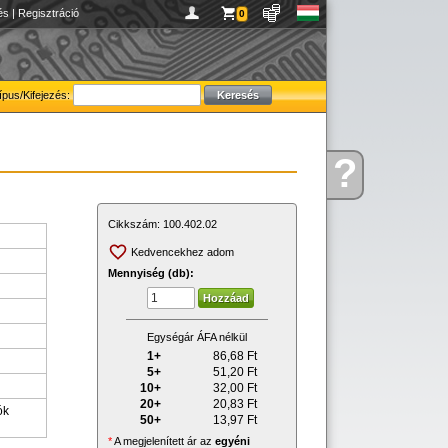
és
|
Regisztráció
0
ípus/Kifejezés:
?
Kérdése
van
Cikkszám:
100.402.02
Kedvencekhez adom
Mennyiség (db):
Egységár ÁFA nélkül
1+
86,68
Ft
5+
51,20
Ft
10+
32,00
Ft
20+
20,83
Ft
ók
50+
13,97
Ft
*
A megjelenített ár az
egyéni