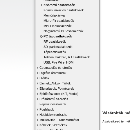
Kisáramú csatlakozók
Kommunikációs csatlakozók
Memóriakártya
Micro-Fit csatlakozók
Mini-Fit csatlakozók
Nagyáramú DC csatlakozók
PC tápcsatlakozók
RF csatlakozók
SD ipari csatlakozók
Tápcsatlakozók
Telefon, hálózati, RJ csatlakozók
USB, Fire Wire, HDMI
Csomagolás és tárolás
Digitális áramkörök
Diódák
Elemek, Akkuk, Töltők
Ellenállások, Potméterek
Építőkészletek (KIT, Modul)
Erősáramú szerelés
Fejlesztőeszközök
Foglalatok
Vásárolták m
Hobbielektronika.hu
Induktivitás, Transzformátor
A következő terméke
Kábelek, Vezetékek