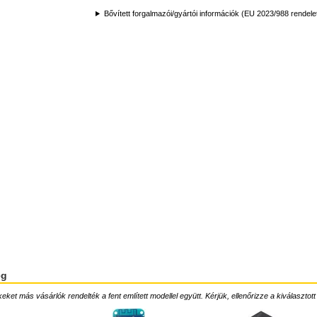
Bővített forgalmazói/gyártói információk (EU 2023/988 rendele
ég
ket más vásárlók rendelték a fent említett modellel együtt. Kérjük, ellenőrizze a kiválasztott