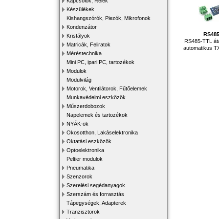
Kapcsolók, Relék
Készülékek
Kishangszórók, Piezók, Mikrofonok
Kondenzátor
RS48
Kristályok
RS485-TTL áta
Matricák, Feliratok
automatikus T
Méréstechnika
Mini PC, ipari PC, tartozékok
Modulok
Modulvilág
Motorok, Ventilátorok, Fűtőelemek
Munkavédelmi eszközök
Műszerdobozok
Napelemek és tartozékok
NYÁK-ok
Okosotthon, Lakáselektronika
Oktatási eszközök
Optoelektronika
Peltier modulok
Pneumatika
Szenzorok
Szerelési segédanyagok
Szerszám és forrasztás
Tápegységek, Adapterek
Tranzisztorok