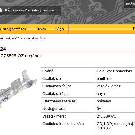
Belép
Kérdése van?
»
info@hestore.hu
T
, szolgáltatások
Cikkek
Súgó
lakozók
»
PC tápcsatlakozók
»
24
ő ZZS525-OZ dugóhoz
Gyártó
Gold Star Connectors
Csatlakozó
érintkező
Csatlakozó típusa
vezeték-lemez
Csatlakozó fajta
anya
Elektromos szerelés
préselés
Névleges áram
6A
Vezeték méret
24...18AWG
Csatlakozók alkalmazása
CD, HDD, stb. meghajt
táplálása