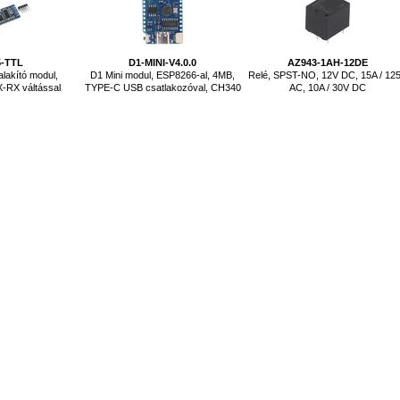
5-TTL
D1-MINI-V4.0.0
AZ943-1AH-12DE
lakító modul,
D1 Mini modul, ESP8266-al, 4MB,
Relé, SPST-NO, 12V DC, 15A / 12
X-RX váltással
TYPE-C USB csatlakozóval, CH340
AC, 10A / 30V DC