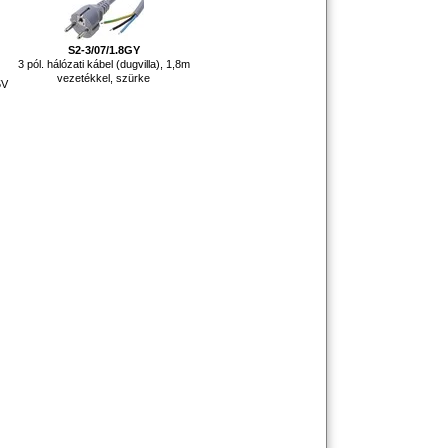
S2-3/07/1.8GY
3 pól. hálózati kábel (dugvilla), 1,8m
vezetékkel, szürke
5V