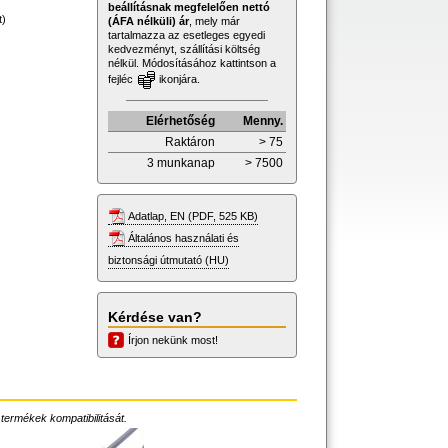
beállításnak megfelelően nettó
t)
(ÁFA nélküli) ár
, mely már
tartalmazza az esetleges egyedi
kedvezményt, szállítási költség
nélkül. Módosításához kattintson a
fejléc
ikonjára.
Elérhetőség
Menny.
Raktáron
> 75
3 munkanap
> 7500
Adatlap, EN (PDF, 525 KB)
Általános használati és
biztonsági útmutató (HU)
Kérdése van?
Írjon nekünk most!
 termékek kompatibilitását.