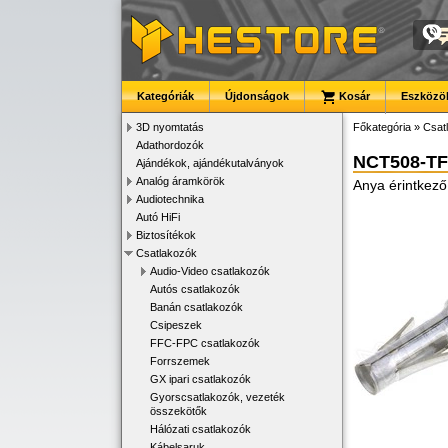
Kategóriák
Újdonságok
Kosár
Eszközök
3D nyomtatás
Főkategória
»
Csat
Adathordozók
NCT508-TF
Ajándékok, ajándékutalványok
Analóg áramkörök
Anya érintkez
Audiotechnika
Autó HiFi
Biztosítékok
Csatlakozók
Audio-Video csatlakozók
Autós csatlakozók
Banán csatlakozók
Csipeszek
FFC-FPC csatlakozók
Forrszemek
GX ipari csatlakozók
Gyorscsatlakozók, vezeték
összekötők
Hálózati csatlakozók
Kábelsaruk