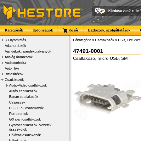
Kérdése van?
»
in
Kategóriák
Újdonságok
Kosár
Eszközök, szolgáltatások
3D nyomtatás
Főkategória
»
Csatlakozók
»
USB, Fire Wir
Adathordozók
47491-0001
Ajándékok, ajándékutalványok
Analóg áramkörök
Csatlakozó, micro USB, SMT
Audiotechnika
Autó HiFi
Biztosítékok
Csatlakozók
Audio-Video csatlakozók
Autós csatlakozók
Banán csatlakozók
Csipeszek
FFC-FPC csatlakozók
Forrszemek
GX ipari csatlakozók
Gyorscsatlakozók, vezeték
összekötők
Hálózati csatlakozók
Kábelsaruk