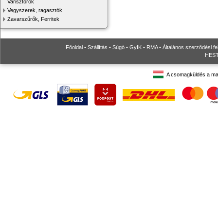
Varisztorok
Vegyszerek, ragasztók
Zavarszűrők, Ferritek
Főoldal
•
Szállítás
•
Súgó
•
GyIK
•
RMA
•
Általános szerződési fe
HESTO
A csomagküldés a ma