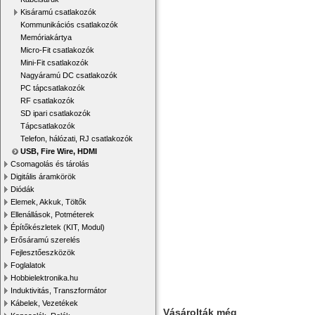
Kisáramú csatlakozók
Kommunikációs csatlakozók
Memóriakártya
Micro-Fit csatlakozók
Mini-Fit csatlakozók
Nagyáramú DC csatlakozók
PC tápcsatlakozók
RF csatlakozók
SD ipari csatlakozók
Tápcsatlakozók
Telefon, hálózati, RJ csatlakozók
USB, Fire Wire, HDMI
Csomagolás és tárolás
Digitális áramkörök
Diódák
Elemek, Akkuk, Töltők
Ellenállások, Potméterek
Építőkészletek (KIT, Modul)
Erősáramú szerelés
Fejlesztőeszközök
Foglalatok
Hobbielektronika.hu
Induktivitás, Transzformátor
Kábelek, Vezetékek
Vásárolták még