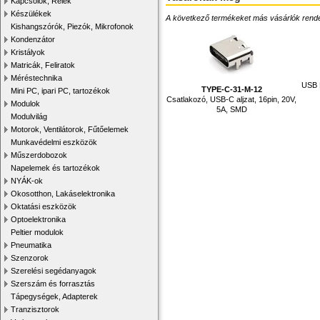
Kapcsolók, Relék
Készülékek
A következő termékeket más vásárlók rendelték
Kishangszórók, Piezók, Mikrofonok
Kondenzátor
Kristályok
Matricák, Feliratok
Méréstechnika
USB B
TYPE-C-31-M-12
Mini PC, ipari PC, tartozékok
Csatlakozó, USB-C aljzat, 16pin, 20V,
Modulok
5A, SMD
Modulvilág
Motorok, Ventilátorok, Fűtőelemek
Munkavédelmi eszközök
Műszerdobozok
Napelemek és tartozékok
NYÁK-ok
Okosotthon, Lakáselektronika
Oktatási eszközök
Optoelektronika
Peltier modulok
Pneumatika
Szenzorok
Szerelési segédanyagok
Szerszám és forrasztás
Tápegységek, Adapterek
Tranzisztorok