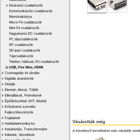
Kisáramú csatlakozók
Kommunikációs csatlakozók
Memóriakártya
Micro-Fit csatlakozók
Mini-Fit csatlakozók
Nagyáramú DC csatlakozók
PC tápcsatlakozók
RF csatlakozók
SD ipari csatlakozók
Tápcsatlakozók
Telefon, hálózati, RJ csatlakozók
USB, Fire Wire, HDMI
Csomagolás és tárolás
Digitális áramkörök
Diódák
Elemek, Akkuk, Töltők
Ellenállások, Potméterek
Építőkészletek (KIT, Modul)
Erősáramú szerelés
Fejlesztőeszközök
Foglalatok
Vásárolták még
Hobbielektronika.hu
Induktivitás, Transzformátor
A következő termékeket más vásárlók rendelték
Kábelek, Vezetékek