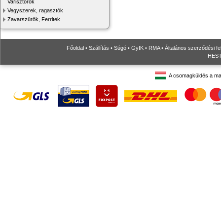
Varisztorok
Vegyszerek, ragasztók
Zavarszűrők, Ferritek
Főoldal
•
Szállítás
•
Súgó
•
GyIK
•
RMA
•
Általános szerződési fe
HESTO
A csomagküldés a ma