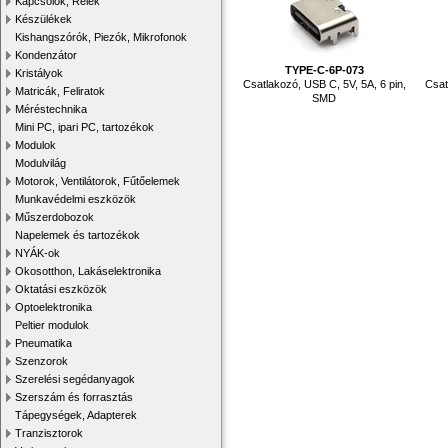
Kapcsolók, Relék
Készülékek
Kishangszórók, Piezók, Mikrofonok
Kondenzátor
TYPE-C-6P-073
Kristályok
Csatlakozó, USB C, 5V, 5A, 6 pin,
Csat
Matricák, Feliratok
SMD
Méréstechnika
Mini PC, ipari PC, tartozékok
Modulok
Modulvilág
Motorok, Ventilátorok, Fűtőelemek
Munkavédelmi eszközök
Műszerdobozok
Napelemek és tartozékok
NYÁK-ok
Okosotthon, Lakáselektronika
Oktatási eszközök
Optoelektronika
Peltier modulok
Pneumatika
Szenzorok
Szerelési segédanyagok
Szerszám és forrasztás
Tápegységek, Adapterek
Tranzisztorok