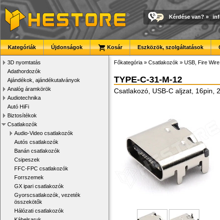
Kérdése van?
»
in
Kategóriák
Újdonságok
Kosár
Eszközök, szolgáltatások
3D nyomtatás
Főkategória
»
Csatlakozók
»
USB, Fire Wir
Adathordozók
TYPE-C-31-M-12
Ajándékok, ajándékutalványok
Analóg áramkörök
Csatlakozó, USB-C aljzat, 16pin,
Audiotechnika
Autó HiFi
Biztosítékok
Csatlakozók
Audio-Video csatlakozók
Autós csatlakozók
Banán csatlakozók
Csipeszek
FFC-FPC csatlakozók
Forrszemek
GX ipari csatlakozók
Gyorscsatlakozók, vezeték
összekötők
Hálózati csatlakozók
Kábelsaruk