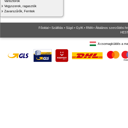
Varisztorok
Vegyszerek, ragasztók
Zavarszűrők, Ferritek
Főoldal
•
Szállítás
•
Súgó
•
GyIK
•
RMA
•
Általános szerződési fe
HESTO
A csomagküldés a ma