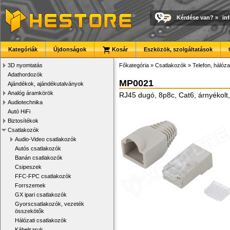
Kérdése van?
»
in
Kategóriák
Újdonságok
Kosár
Eszközök, szolgáltatások
3D nyomtatás
Főkategória
»
Csatlakozók
»
Telefon, hálóza
Adathordozók
MP0021
Ajándékok, ajándékutalványok
Analóg áramkörök
RJ45 dugó, 8p8c, Cat6, árnyékolt
Audiotechnika
Autó HiFi
Biztosítékok
Csatlakozók
Audio-Video csatlakozók
Autós csatlakozók
Banán csatlakozók
Csipeszek
FFC-FPC csatlakozók
Forrszemek
GX ipari csatlakozók
Gyorscsatlakozók, vezeték
összekötők
Hálózati csatlakozók
Kábelsaruk