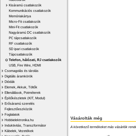
Kisáramú csatlakozók
Kommunikációs csatlakozók
Memóriakártya
Micro-Fit csatlakozók
Mini-Fit csatlakozók
Nagyáramú DC csatlakozók
PC tápcsatlakozók
RF csatlakozók
SD ipari csatlakozók
Tápcsatlakozók
Telefon, hálózati, RJ csatlakozók
USB, Fire Wire, HDMI
Csomagolás és tárolás
Digitális áramkörök
Diódák
Elemek, Akkuk, Töltők
Ellenállások, Potméterek
Építőkészletek (KIT, Modul)
Erősáramú szerelés
Fejlesztőeszközök
Foglalatok
Vásárolták még
Hobbielektronika.hu
Induktivitás, Transzformátor
A következő termékeket más vásárlók rendelték
Kábelek, Vezetékek