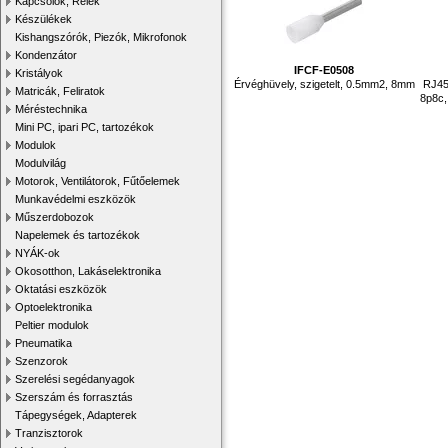
Kapcsolók, Relék
Készülékek
Kishangszórók, Piezók, Mikrofonok
Kondenzátor
IFCF-E0508
Kristályok
Érvéghüvely, szigetelt, 0.5mm2, 8mm
RJ45
Matricák, Feliratok
8p8c,
Méréstechnika
Mini PC, ipari PC, tartozékok
Modulok
Modulvilág
Motorok, Ventilátorok, Fűtőelemek
Munkavédelmi eszközök
Műszerdobozok
Napelemek és tartozékok
NYÁK-ok
Okosotthon, Lakáselektronika
Oktatási eszközök
Optoelektronika
Peltier modulok
Pneumatika
Szenzorok
Szerelési segédanyagok
Szerszám és forrasztás
Tápegységek, Adapterek
Tranzisztorok