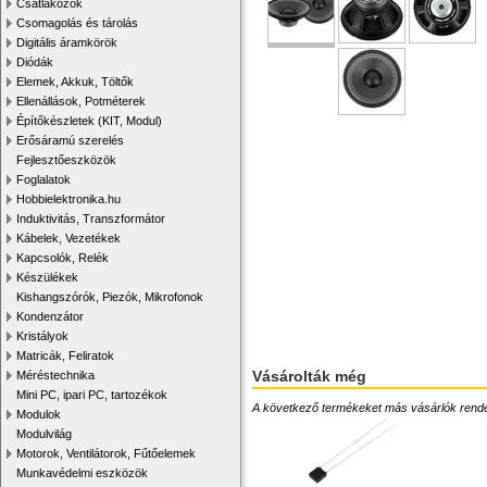
Csatlakozók
Csomagolás és tárolás
Digitális áramkörök
Diódák
Elemek, Akkuk, Töltők
Ellenállások, Potméterek
Építőkészletek (KIT, Modul)
Erősáramú szerelés
Fejlesztőeszközök
Foglalatok
Hobbielektronika.hu
Induktivitás, Transzformátor
Kábelek, Vezetékek
Kapcsolók, Relék
Készülékek
Kishangszórók, Piezók, Mikrofonok
Kondenzátor
Kristályok
Matricák, Feliratok
Vásárolták még
Méréstechnika
Mini PC, ipari PC, tartozékok
A következő termékeket más vásárlók rendelték
Modulok
Modulvilág
Motorok, Ventilátorok, Fűtőelemek
Munkavédelmi eszközök