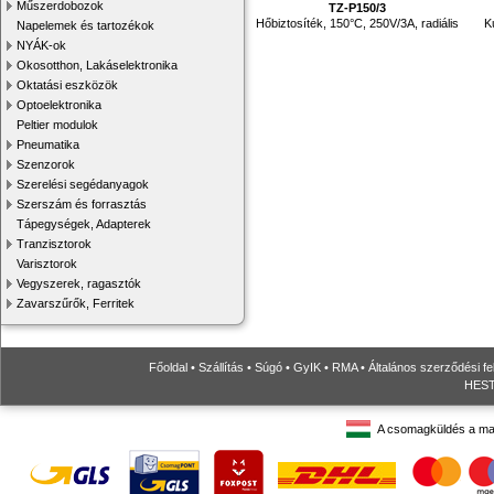
Műszerdobozok
TZ-P150/3
Hőbiztosíték, 150°C, 250V/3A, radiális
K
Napelemek és tartozékok
NYÁK-ok
Okosotthon, Lakáselektronika
Oktatási eszközök
Optoelektronika
Peltier modulok
Pneumatika
Szenzorok
Szerelési segédanyagok
Szerszám és forrasztás
Tápegységek, Adapterek
Tranzisztorok
Varisztorok
Vegyszerek, ragasztók
Zavarszűrők, Ferritek
Főoldal
•
Szállítás
•
Súgó
•
GyIK
•
RMA
•
Általános szerződési fe
HESTO
A csomagküldés a ma