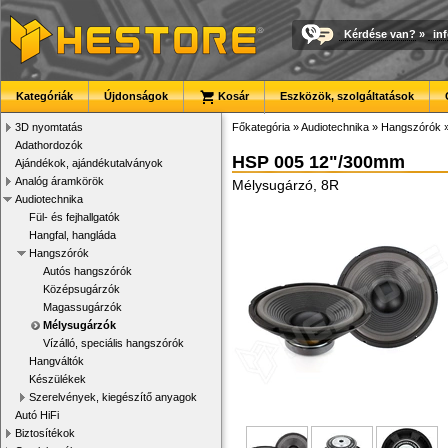
Kérdése van?
»
in
Kategóriák
Újdonságok
Kosár
Eszközök, szolgáltatások
3D nyomtatás
Főkategória
»
Audiotechnika
»
Hangszórók
Adathordozók
HSP 005 12"/300mm
Ajándékok, ajándékutalványok
Analóg áramkörök
Mélysugárzó, 8R
Audiotechnika
Fül- és fejhallgatók
Hangfal, hangláda
Hangszórók
Autós hangszórók
Középsugárzók
Magassugárzók
Mélysugárzók
Vízálló, speciális hangszórók
Hangváltók
Készülékek
Szerelvények, kiegészítő anyagok
Autó HiFi
Biztosítékok