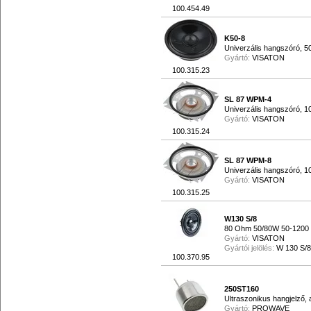
100.454.49
K50-8
Univerzális hangszóró, 
Gyártó:
VISATON
100.315.23
SL 87 WPM-4
Univerzális hangszóró, 
Gyártó:
VISATON
100.315.24
SL 87 WPM-8
Univerzális hangszóró, 
Gyártó:
VISATON
100.315.25
W130 S/8
80 Ohm 50/80W 50-1200
Gyártó:
VISATON
Gyártói jelölés:
W 130 S/8
100.370.95
250ST160
Ultraszonikus hangjelző,
Gyártó:
PROWAVE