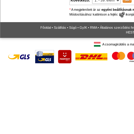
Következő:
*
A megjelenített ár az
egyéni beállításnak 
Módosításához kattintson a fejléc
ikonjá
Főoldal
•
Szállítás
•
Súgó
•
GyIK
•
RMA
•
Általános szerződési fe
HESTO
A csomagküldés a ma