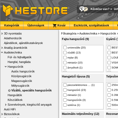
Kérdése van?
»
in
Kategóriák
Újdonságok
Kosár
Eszközök, szolgáltatások
3D nyomtatás
Főkategória
»
Audiotechnika
»
Hangszórók
Adathordozók
Fajta hangszóró (9)
Gyártó (
Ajándékok, ajándékutalványok
Analóg áramkörök
univerzális (20)
BEST
Audiotechnika
vízálló (13)
BEST
Fül- és fejhallgatók
mylar (8)
LOUD
Hangfal, hangláda
miniatür (10)
VISA
Hangszórók
árnyékolt (1)
SOMO
Autós hangszórók
mennyezeti (2)
PROW
Középsugárzók
Hangjelző típusa (5)
Teljesít
ellenáll a vízne… (1)
SAME
Magassugárzók
általános felhas… (1)
piezoelektromos … (1)
250m
Mélysugárzók
dinamikus (1)
hangszóró (23)
0.25
Vízálló, speciális hangszórók
Hangváltók
miniatür (1)
0.3W
Készülékek
hangszórók (3)
0.5W
Szerelvények, kiegészítő anyagok
sziréna (1)
500m
Autó HiFi
1W (
Maximális teljesítmény (12)
Rezonanc
Biztosítékok
1.5W