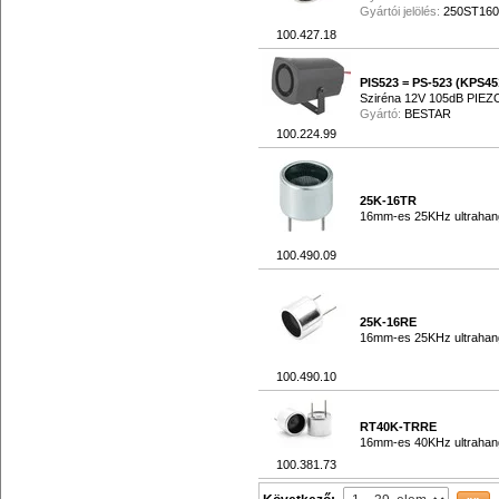
Gyártói jelölés:
250ST160
100.427.18
PIS523 = PS-523 (KPS45
Sziréna 12V 105dB PIEZ
Gyártó:
BESTAR
100.224.99
25K-16TR
16mm-es 25KHz ultrahan
100.490.09
25K-16RE
16mm-es 25KHz ultrahan
100.490.10
RT40K-TRRE
16mm-es 40KHz ultrahang
100.381.73