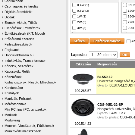
Csatlakozók
2W (
0.4W (1)
85Hz
Csomagolás és tárolás
5W (
0.5W (3)
120H
Digitális áramkörök
20W 
1W (3)
190H
Diódák
40W 
2W (5)
220H
Elemek, Akkuk, Töltők
50W 
Ellenállások, Potméterek
3W (3)
290H
60W 
Építőkészletek (KIT, Modul)
4W (1)
300H
Erősáramú szerelés
8Ω (1)
400H
Az
Fejlesztőeszközök
8W (1)
450H
Foglalatok
10W (1)
480..
Lapozás:
Hobbielektronika.hu
30W (3)
520H
Induktivitás, Transzformátor
50W (1)
550H
Cikkszám
Megnevezés
Kábelek, Vezetékek
80W (3)
600H
Kapcsolók, Relék
700H
Készülékek
BLS50-12
1.5kH
Univerzális hangszóró 
Kishangszórók, Piezók, Mikrofonok
Gyártó:
BESTAR.LOUDI
1500
Kondenzátor
100.265.57
25KH
Kristályok
40kH
Matricák, Feliratok
Méréstechnika
CDS-4051-32-SP
Hangszóró, univerzális,
Mini PC, ipari PC, tartozékok
Gyártó:
SAME SKY
Modulok
Gyártói jelölés:
CDS-4051
Modulvilág
100.514.23
Motorok, Ventilátorok, Fűtőelemek
Munkavédelmi eszközök