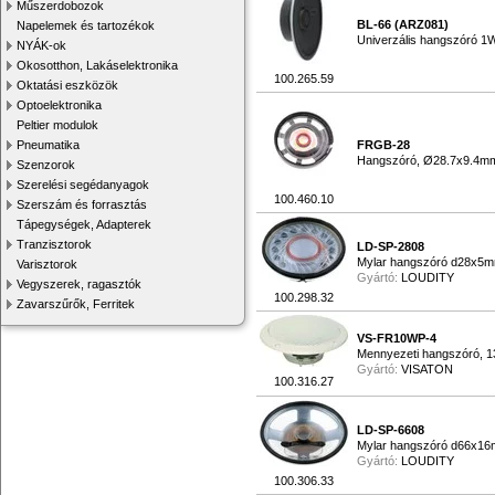
Műszerdobozok
BL-66 (ARZ081)
Napelemek és tartozékok
Univerzális hangszóró 1
NYÁK-ok
Okosotthon, Lakáselektronika
100.265.59
Oktatási eszközök
Optoelektronika
Peltier modulok
Pneumatika
FRGB-28
Hangszóró, Ø28.7x9.4m
Szenzorok
Szerelési segédanyagok
100.460.10
Szerszám és forrasztás
Tápegységek, Adapterek
Tranzisztorok
LD-SP-2808
Mylar hangszóró d28x5
Varisztorok
Gyártó:
LOUDITY
Vegyszerek, ragasztók
100.298.32
Zavarszűrők, Ferritek
VS-FR10WP-4
Mennyezeti hangszóró, 
Gyártó:
VISATON
100.316.27
LD-SP-6608
Mylar hangszóró d66x16
Gyártó:
LOUDITY
100.306.33