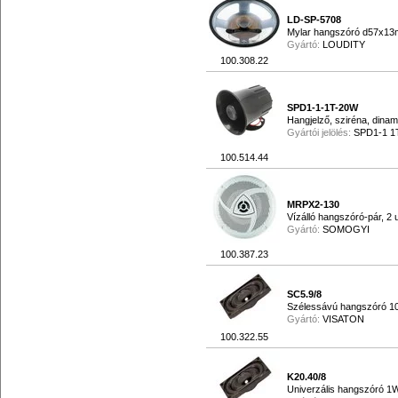
LD-SP-5708
Mylar hangszóró d57x13
Gyártó:
LOUDITY
100.308.22
SPD1-1-1T-20W
Hangjelző, sziréna, din
Gyártói jelölés:
SPD1-1 1
100.514.44
MRPX2-130
Vízálló hangszóró-pár, 
Gyártó:
SOMOGYI
100.387.23
SC5.9/8
Szélessávú hangszóró 1
Gyártó:
VISATON
100.322.55
K20.40/8
Univerzális hangszóró 