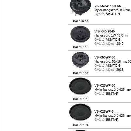
VS-K50WP-8 IP65
Mylar hangszóró, 8 Ohm
Gyártó:
VISATON
100.340.87
VIS-K40-2840
Hangszóró 1W / 8 Ohm
Gyártó:
VISATON
Gyártói jelölés:
2840
100.397.52
VS-K50WP-50
Hangszóró, 50x18mm, 5
Gyártó:
VISATON
Gyártói jelölés:
2916
100.407.87
VS-K28WP-50
Mylar hangszóró d28m
Gyártó:
BESTAR
100.297.90
VS-K28WP-8
Mylar hangszóró d28m
Gyártó:
BESTAR
100.297.91