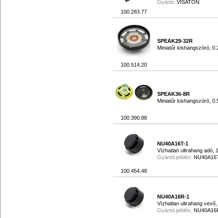
Gyártó:
VISATON
100.283.77
SPEAK29-32R
Miniatűr kishangszóró, 
100.514.20
SPEAK36-8R
Miniatűr kishangszóró, 
100.390.88
NU40A16T-1
Vízhatlan ultrahang adó
Gyártói jelölés:
NU40A16
100.454.48
NU40A16R-1
Vízhatlan ultrahang vev
Gyártói jelölés:
NU40A16