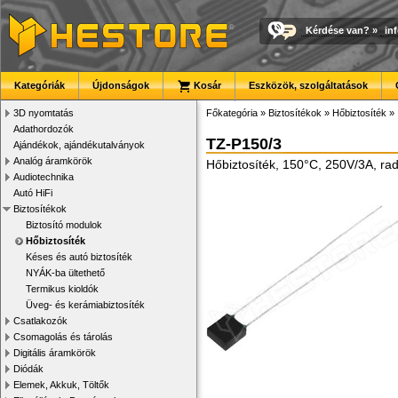
Kérdése van?
»
in
Kategóriák
Újdonságok
Kosár
Eszközök, szolgáltatások
3D nyomtatás
Főkategória
»
Biztosítékok
»
Hőbiztosíték
»
Adathordozók
TZ-P150/3
Ajándékok, ajándékutalványok
Analóg áramkörök
Hőbiztosíték, 150°C, 250V/3A, radi
Audiotechnika
Autó HiFi
Biztosítékok
Biztosító modulok
Hőbiztosíték
Késes és autó biztosíték
NYÁK-ba ültethető
Termikus kioldók
Üveg- és kerámiabiztosíték
Csatlakozók
Csomagolás és tárolás
Digitális áramkörök
Diódák
Elemek, Akkuk, Töltők