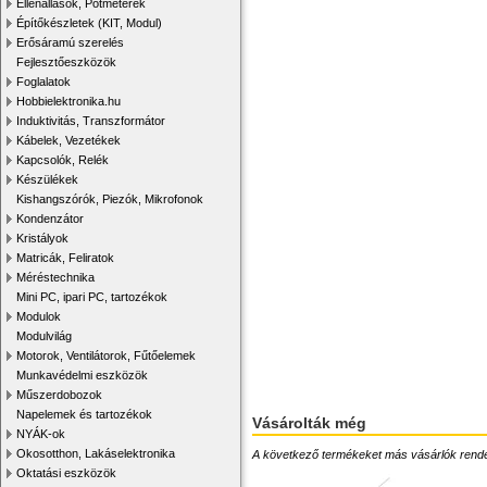
Ellenállások, Potméterek
Építőkészletek (KIT, Modul)
Erősáramú szerelés
Fejlesztőeszközök
Foglalatok
Hobbielektronika.hu
Induktivitás, Transzformátor
Kábelek, Vezetékek
Kapcsolók, Relék
Készülékek
Kishangszórók, Piezók, Mikrofonok
Kondenzátor
Kristályok
Matricák, Feliratok
Méréstechnika
Mini PC, ipari PC, tartozékok
Modulok
Modulvilág
Motorok, Ventilátorok, Fűtőelemek
Munkavédelmi eszközök
Műszerdobozok
Napelemek és tartozékok
Vásárolták még
NYÁK-ok
Okosotthon, Lakáselektronika
A következő termékeket más vásárlók rendelték
Oktatási eszközök