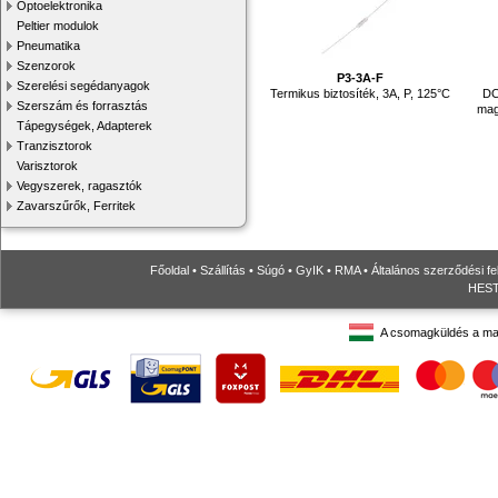
Optoelektronika
Peltier modulok
Pneumatika
Szenzorok
P3-3A-F
Szerelési segédanyagok
Termikus biztosíték, 3A, P, 125°C
DC
Szerszám és forrasztás
mag
Tápegységek, Adapterek
Tranzisztorok
Varisztorok
Vegyszerek, ragasztók
Zavarszűrők, Ferritek
Főoldal
•
Szállítás
•
Súgó
•
GyIK
•
RMA
•
Általános szerződési fe
HESTO
A csomagküldés a ma