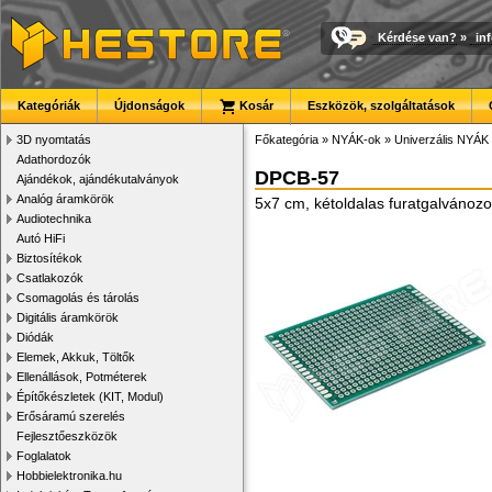
Kérdése van?
»
in
Kategóriák
Újdonságok
Kosár
Eszközök, szolgáltatások
3D nyomtatás
Főkategória
»
NYÁK-ok
»
Univerzális NYÁK
Adathordozók
DPCB-57
Ajándékok, ajándékutalványok
Analóg áramkörök
5x7 cm, kétoldalas furatgalvánozot
Audiotechnika
Autó HiFi
Biztosítékok
Csatlakozók
Csomagolás és tárolás
Digitális áramkörök
Diódák
Elemek, Akkuk, Töltők
Ellenállások, Potméterek
Építőkészletek (KIT, Modul)
Erősáramú szerelés
Fejlesztőeszközök
Foglalatok
Hobbielektronika.hu