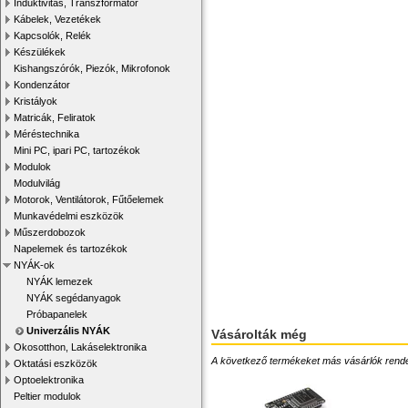
Induktivitás, Transzformátor
Kábelek, Vezetékek
Kapcsolók, Relék
Készülékek
Kishangszórók, Piezók, Mikrofonok
Kondenzátor
Kristályok
Matricák, Feliratok
Méréstechnika
Mini PC, ipari PC, tartozékok
Modulok
Modulvilág
Motorok, Ventilátorok, Fűtőelemek
Munkavédelmi eszközök
Műszerdobozok
Napelemek és tartozékok
NYÁK-ok
NYÁK lemezek
NYÁK segédanyagok
Próbapanelek
Univerzális NYÁK
Vásárolták még
Okosotthon, Lakáselektronika
A következő termékeket más vásárlók rendelték
Oktatási eszközök
Optoelektronika
Peltier modulok