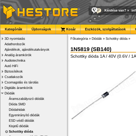
Kérdése van?
»
in
Kategóriák
Újdonságok
Kosár
Eszközök, szolgáltatások
3D nyomtatás
Főkategória
»
Diódák
»
Schottky dióda
»
Adathordozók
1N5819 (SB140)
Ajándékok, ajándékutalványok
Analóg áramkörök
Schottky dióda 1A / 40V (0.6V / 1A
Audiotechnika
Autó HiFi
Biztosítékok
Csatlakozók
Csomagolás és tárolás
Digitális áramkörök
Diódák
Áramszabályozó diódák
Dióda SMD
Diódahidak
Egyenirányító diódák
ESD védő diódák
Kisjelű diódák
Schottky dióda