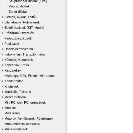
Szupresszor diódák (TVS)
Varicap diódák
Zener diódák
Elemek, Akkuk, Töltők
Ellenállások, Potméterek
Építőkészletek (KIT, Modul)
Erősáramú szerelés
Fejlesztőeszközök
Foglalatok
Hobbielektronika.hu
Induktivitás, Transzformátor
Kábelek, Vezetékek
Kapcsolók, Relék
Készülékek
Kishangszórók, Piezók, Mikrofonok
Kondenzátor
Kristályok
Matricák, Feliratok
Méréstechnika
Mini PC, ipari PC, tartozékok
Modulok
Modulvilág
Motorok, Ventilátorok, Fűtőelemek
Munkavédelmi eszközök
Műszerdobozok