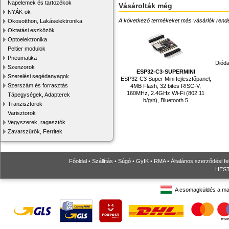
Napelemek és tartozékok
Vásárolták még
NYÁK-ok
A következő termékeket más vásárlók rendelték
Okosotthon, Lakáselektronika
Oktatási eszközök
Optoelektronika
Peltier modulok
Pneumatika
Dióda
Szenzorok
ESP32-C3-SUPERMINI
Szerelési segédanyagok
ESP32-C3 Super Mini fejlesztőpanel,
Szerszám és forrasztás
4MB Flash, 32 bites RISC-V,
160MHz, 2.4GHz Wi-Fi (802.11
Tápegységek, Adapterek
b/g/n), Bluetooth 5
Tranzisztorok
Varisztorok
Vegyszerek, ragasztók
Zavarszűrők, Ferritek
Főoldal
•
Szállítás
•
Súgó
•
GyIK
•
RMA
•
Általános szerződési fe
HESTO
A csomagküldés a ma