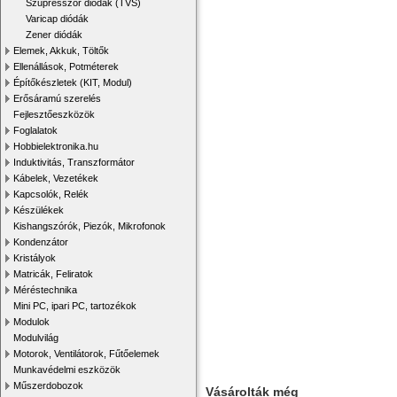
Szupresszor diódák (TVS)
Varicap diódák
Zener diódák
Elemek, Akkuk, Töltők
Ellenállások, Potméterek
Építőkészletek (KIT, Modul)
Erősáramú szerelés
Fejlesztőeszközök
Foglalatok
Hobbielektronika.hu
Induktivitás, Transzformátor
Kábelek, Vezetékek
Kapcsolók, Relék
Készülékek
Kishangszórók, Piezók, Mikrofonok
Kondenzátor
Kristályok
Matricák, Feliratok
Méréstechnika
Mini PC, ipari PC, tartozékok
Modulok
Modulvilág
Motorok, Ventilátorok, Fűtőelemek
Munkavédelmi eszközök
Műszerdobozok
Vásárolták még