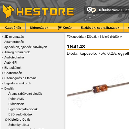
Kérdése van?
»
in
Kategóriák
Újdonságok
Kosár
Eszközök, szolgáltatások
3D nyomtatás
Főkategória
»
Diódák
»
Kisjelű diódák
»
Adathordozók
1N4148
Ajándékok, ajándékutalványok
Analóg áramkörök
Dióda, kapcsoló, 75V, 0.2A, egye
Audiotechnika
Autó HiFi
Biztosítékok
Csatlakozók
Csomagolás és tárolás
Digitális áramkörök
Diódák
Áramszabályozó diódák
Dióda SMD
Diódahidak
Egyenirányító diódák
ESD védő diódák
Kisjelű diódák
Schottky dióda