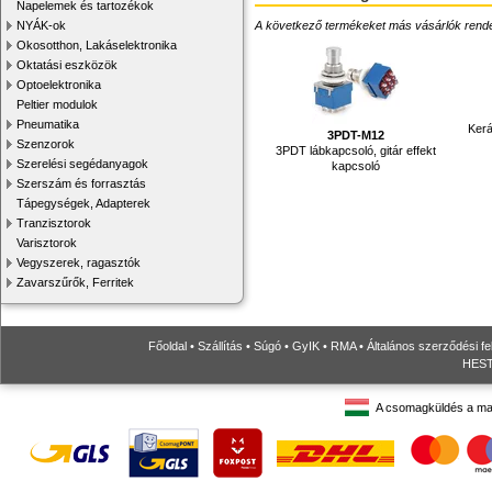
Napelemek és tartozékok
NYÁK-ok
A következő termékeket más vásárlók rendelték
Okosotthon, Lakáselektronika
Oktatási eszközök
Optoelektronika
Peltier modulok
Pneumatika
Ker
3PDT-M12
Szenzorok
3PDT lábkapcsoló, gitár effekt
Szerelési segédanyagok
kapcsoló
Szerszám és forrasztás
Tápegységek, Adapterek
Tranzisztorok
Varisztorok
Vegyszerek, ragasztók
Zavarszűrők, Ferritek
Főoldal
•
Szállítás
•
Súgó
•
GyIK
•
RMA
•
Általános szerződési fe
HESTO
A csomagküldés a ma